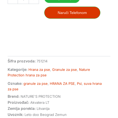
dog
hrana
za
Naruči Telefonom
mini
odrasle
pse
insekti
količina
Šifra prozvoda:
751214
Kategorije:
Hrana za pse
,
Granule za pse
,
Nature
Protection hrana za pse
Oznake:
granule za pse
,
HRANA ZA PSE
,
Psi
,
suva hrana
za pse
Brend:
NATURE'S PROTECTION
Proizvođač:
Akvatera LT
Zemlja porekla:
Litvanija
Uvoznik:
Leto doo Beograd Zemun