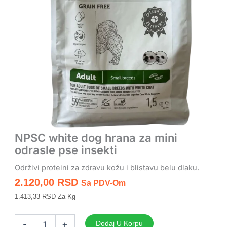
NPSC white dog hrana za mini
odrasle pse insekti
Održivi proteini za zdravu kožu i blistavu belu dlaku.
2.120,00
RSD
Sa PDV-Om
1.413,33 RSD Za Kg
NPSC
white
-
+
Dodaj U Korpu