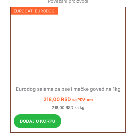
Povezani proizvodi
EUROCAT
,
EURODOG
Eurodog salama za pse i mačke govedina 1kg
218,00
RSD
sa PDV-om
218,00 RSD za kg
DODAJ U KORPU