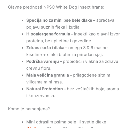
Glavne prednosti NPSC White Dog Insect hrane:
Specijalno za mini pse bele dlake –
sprečava
pojavu suznih fleka i žutila.
Hipoalergena formula –
insekti kao glavni izvor
proteina, bez piletine i govedine.
Zdrava koža i dlaka –
omega 3 & 6 masne
kiseline + cink i biotin za prirodan sjaj.
Podrška varenju –
probiotici i vlakna za zdravu
crevnu floru.
Mala veličina granula –
prilagođene sitnim
vilicama mini rasa.
Natural Protection –
bez veštačkih boja, aroma
i konzervansa.
Kome je namenjena?
Mini odraslim psima bele ili svetle dlake