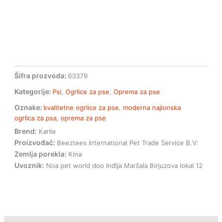
Šifra prozvoda:
63379
Kategorije:
Psi
,
Ogrlice za pse
,
Oprema za pse
Oznake:
kvalitetne ogrlice za pse
,
moderna najlonska
ogrlica za psa
,
oprema za pse
Brend:
Karlie
Proizvođač:
Beeztees International Pet Trade Service B.V:
Zemlja porekla:
Kina
Uvoznik:
Noa pet world doo Inđija Maršala Birjuzova lokal 12