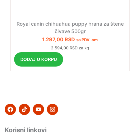
Royal canin chihuahua puppy hrana za štene
čivave 500gr
1.297,00
RSD
sa PDV-om
2.594,00 RSD za kg
DODAJ U KORPU
F
T
Y
I
a
i
o
n
c
k
u
s
e
t
t
t
b
o
u
a
Korisni linkovi
o
k
b
g
o
e
r