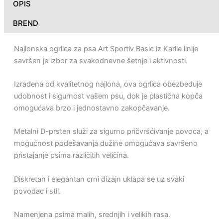
OPIS
BREND
Najlonska ogrlica za psa Art Sportiv Basic iz Karlie linije
savršen je izbor za svakodnevne šetnje i aktivnosti.
Izrađena od kvalitetnog najlona, ova ogrlica obezbeđuje
udobnost i sigurnost vašem psu, dok je plastična kopča
omogućava brzo i jednostavno zakopčavanje.
Metalni D-prsten služi za sigurno pričvršćivanje povoca, a
mogućnost podešavanja dužine omogućava savršeno
pristajanje psima različitih veličina.
Diskretan i elegantan crni dizajn uklapa se uz svaki
povodac i stil.
Namenjena psima malih, srednjih i velikih rasa.