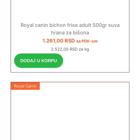
Royal canin bichon frise adult 500gr suva
hrana za bišona
1.261,00
RSD
sa PDV-om
2.522,00 RSD za kg
DODAJ U KORPU
Royal Canin