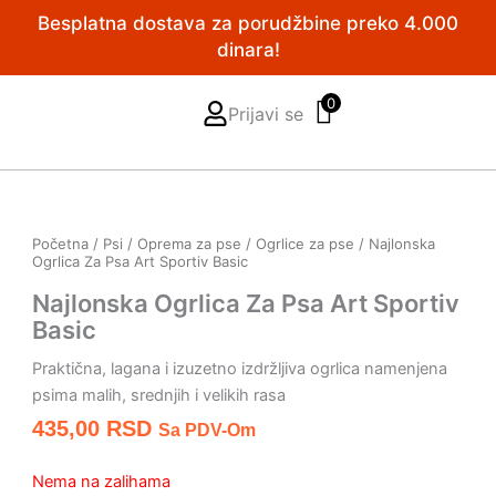
Pređi
Besplatna dostava za porudžbine preko 4.000
na
dinara!
sadržaj
0
Prijavi se
Početna
/
Psi
/
Oprema za pse
/
Ogrlice za pse
/ Najlonska
Ogrlica Za Psa Art Sportiv Basic
Najlonska Ogrlica Za Psa Art Sportiv
Basic
Praktična, lagana i izuzetno izdržljiva ogrlica namenjena
psima malih, srednjih i velikih rasa
435,00
RSD
Sa PDV-Om
Nema na zalihama