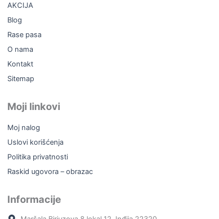
AKCIJA
k
a
m
Blog
Rase pasa
O nama
Kontakt
Sitemap
Moji linkovi
Moj nalog
Uslovi korišćenja
Politika privatnosti
Raskid ugovora – obrazac
Informacije
Maršala Birjuzova 8 lokal 12, Inđija 22320