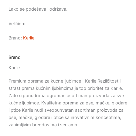
Lako se podešava i održava.
Veličina: L
Brand:
Karlie
Brend
Karlie
Premium oprema za kućne ljubimce | Karlie Različitost i
strast prema kućnim ljubimcima je top prioritet za Karlie.
Zato u ponudi ima ogroman asortiman proizvoda za sve
kućne ljubimce. Kvalitetna oprema za pse, mačke, glodare
i ptice Karlie nudi sveobuhvatan asortiman proizvoda za
pse, mačke, glodare i ptice sa inovativnim konceptima,
zanimljivim brendovima i serijama.