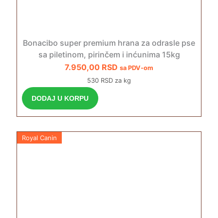
Bonacibo super premium hrana za odrasle pse
sa piletinom, pirinčem i inćunima 15kg
7.950,00
RSD
sa PDV-om
530 RSD za kg
DODAJ U KORPU
Royal Canin