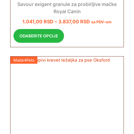
Savour exigent granule za probirljive mačke
Royal Canin
R
1.041,00
RSD
–
3.837,00
RSD
sa PDV-om
a
O
ODABERITE OPCIJE
s
v
p
a
o
j
n
Made4Pets
p
c
r
o
e
i
n
z
a
v
:
o
o
d
d
i
1
m
.
a