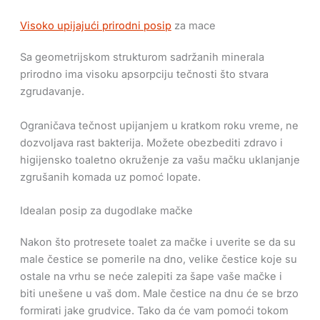
Visoko upijajući prirodni posip
za mace
Sa geometrijskom strukturom sadržanih minerala
prirodno ima visoku apsorpciju tečnosti što stvara
zgrudavanje.
Ograničava tečnost upijanjem u kratkom roku vreme, ne
dozvoljava rast bakterija. Možete obezbediti zdravo i
higijensko toaletno okruženje za vašu mačku uklanjanje
zgrušanih komada uz pomoć lopate.
Idealan posip za dugodlake mačke
Nakon što protresete toalet za mačke i uverite se da su
male čestice se pomerile na dno, velike čestice koje su
ostale na vrhu se neće zalepiti za šape vaše mačke i
biti unešene u vaš dom. Male čestice na dnu će se brzo
formirati jake grudvice. Tako da će vam pomoći tokom