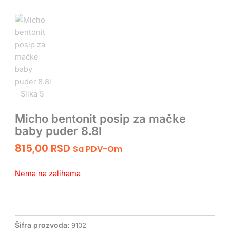
Micho bentonit posip za mačke
baby puder 8.8l
815,00
RSD
Sa PDV-Om
Nema na zalihama
Šifra prozvoda:
9102