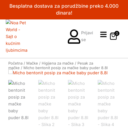
Pređi
Besplatna dostava za porudžbine preko 4.000
na
dinara!
sadržaj
Prijavi
0
se
Početna
/
Mačke
/
Higijena za mačke
/
Pesak za
mačke
/ Micho bentonit posip za mačke baby puder 8.8l