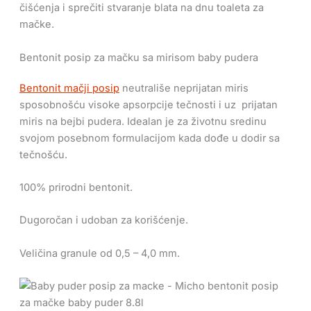
čišćenja i sprečiti stvaranje blata na dnu toaleta za
mačke.
Bentonit posip za mačku
sa mirisom
baby pudera
Bentonit mačji posip
neutrališe neprijatan miris
sposobnošću visoke apsorpcije tečnosti i uz prijatan
miris na bejbi pudera. Idealan je za životnu sredinu
svojom posebnom formulacijom kada dođe u dodir sa
tečnošću.
100% prirodni bentonit.
Dugoročan i udoban za korišćenje.
Veličina granule od 0,5 – 4,0 mm.