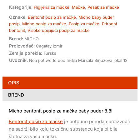
Kategorije:
Higijena za mačke
,
Mačke
,
Pesak za mačke
Oznake:
Bentonit posip za mačke
,
Micho baby puder
posip
,
Micho posip za mačke
,
Posip za mačke
,
Prirodni
bentonit
,
Visoko upijajući posip za mačke
Brend:
MICHO
Proizvođač:
Cagatay Izmir
Zemlja porekla:
Turska
Uvoznik:
Noa pet world doo Inđija Maršala Birjuzova lokal 12
OPIS
BREND
Micho bentonit posip za mačke baby puder 8.8l
Bentonit posip za mačke
je potpuno prirodan proizvod i
ne sadrži bilo koju toksičnu supstancu koja bi bila
štetna za vašu mačku.