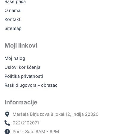
j
Rase pasa
a
e
O nama
s
m
t
Kontakt
o
r
Sitemap
g
a
u
n
b
Moji linkovi
i
i
c
t
Moj nalog
i
i
Uslovi korišćenja
p
i
r
Politika privatnosti
z
o
Raskid ugovora – obrazac
a
i
b
z
r
Informacije
v
a
o
Maršala Birjuzova 8 lokal 12, Inđija 22320
n
d
e
022/2102071
a
n
Pon - Sub: 8AM - 8PM
.