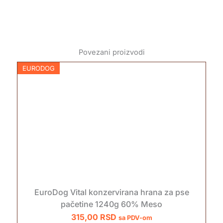
Povezani proizvodi
EURODOG
EuroDog Vital konzervirana hrana za pse
pačetine 1240g 60% Meso
315,00
RSD
sa PDV-om