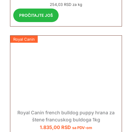
254,03 RSD za kg
PROČITAJTE JOŠ
Royal Canin
Royal Canin french bulldog puppy hrana za
štene francuskog buldoga 1kg
1.835,00
RSD
sa PDV-om