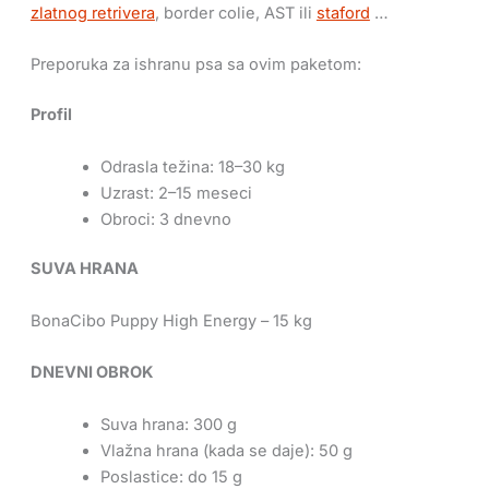
zlatnog retrivera
, border colie, AST ili
staford
…
Preporuka za ishranu psa sa ovim paketom:
Profil
Odrasla težina: 18–30 kg
Uzrast: 2–15 meseci
Obroci: 3 dnevno
SUVA HRANA
BonaCibo Puppy High Energy – 15 kg
DNEVNI OBROK
Suva hrana: 300 g
Vlažna hrana (kada se daje): 50 g
Poslastice: do 15 g