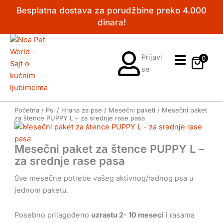
Pređi
Besplatna dostava za porudžbine preko 4.000
na
dinara!
sadržaj
Prijavi
0
se
Početna
/
Psi
/
Hrana za pse
/
Mesečni paketi
/ Mesečni paket
za štence PUPPY L – za srednje rase pasa
Mesečni paket za štence PUPPY L –
za srednje rase pasa
Sve mesečne potrebe vašeg aktivnog/radnog psa u
jednom paketu.
Posebno prilagođeno
uzrastu 2- 10 meseci
i rasama