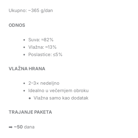
Ukupno: ~365 g/dan
ODNOS
Suva: ≈82%
Vlažna: ≈13%
Poslastice: ≤5%
VLAŽNA HRANA
2–3× nedeljno
Idealno u večernjem obroku
● Vlažna samo kao dodatak
TRAJANJE PAKETA
➡️
~50
dana