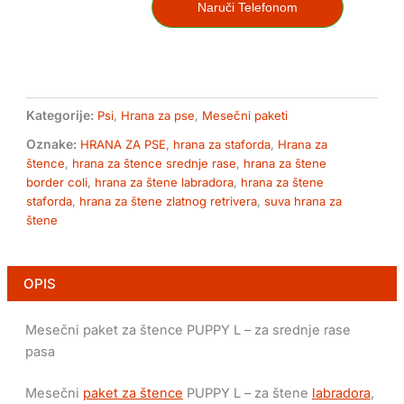
PUPPY
Naruči Telefonom
L
-
za
srednje
rase
pasa
Kategorije:
Psi
,
Hrana za pse
,
Mesečni paketi
količina
Oznake:
HRANA ZA PSE
,
hrana za staforda
,
Hrana za
štence
,
hrana za štence srednje rase
,
hrana za štene
border coli
,
hrana za štene labradora
,
hrana za štene
staforda
,
hrana za štene zlatnog retrivera
,
suva hrana za
štene
OPIS
Mesečni paket za štence PUPPY L – za srednje rase
pasa
Mesečni
paket za štence
PUPPY L – za štene
labradora
,