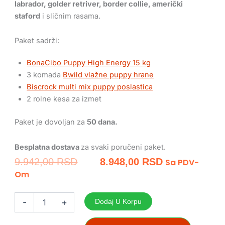
labrador, golder retriver, border collie, američki
staford
i sličnim rasama.
Paket sadrži:
BonaCibo Puppy High Energy 15 kg
3 komada
Bwild vlažne puppy hrane
Biscrock multi mix puppy poslastica
2 rolne kesa za izmet
Paket je dovoljan za
50 dana.
Besplatna dostava
za svaki poručeni paket.
Originalna
Trenutna
9.942,00
RSD
8.948,00
RSD
Sa PDV-
Cena
Cena
Om
Je
Je:
Mesečni
Bila:
8.948,00 RS
paket
-
+
Dodaj U Korpu
9.942,00 RSD.
za
štence