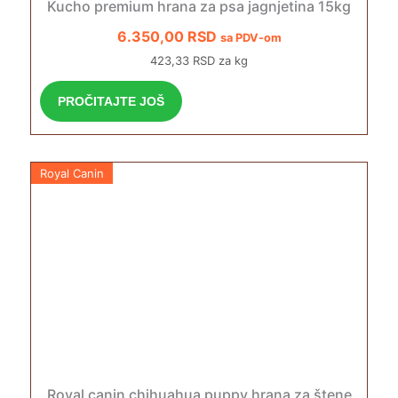
Kucho premium hrana za psa jagnjetina 15kg
6.350,00
RSD
sa PDV-om
423,33 RSD za kg
PROČITAJTE JOŠ
Royal Canin
Royal canin chihuahua puppy hrana za štene