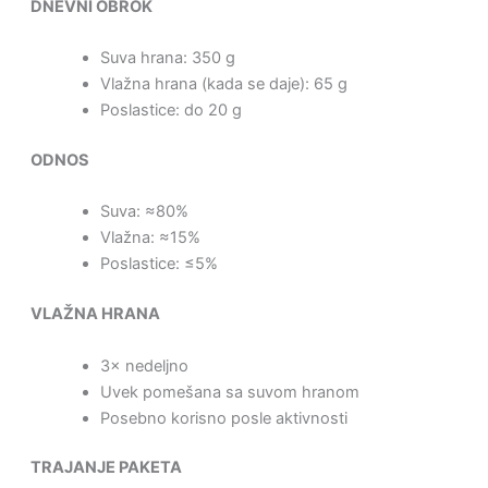
DNEVNI OBROK
Suva hrana: 350 g
Vlažna hrana (kada se daje): 65 g
Poslastice: do 20 g
ODNOS
Suva: ≈80%
Vlažna: ≈15%
Poslastice: ≤5%
VLAŽNA HRANA
3× nedeljno
Uvek pomešana sa suvom hranom
Posebno korisno posle aktivnosti
TRAJANJE PAKETA