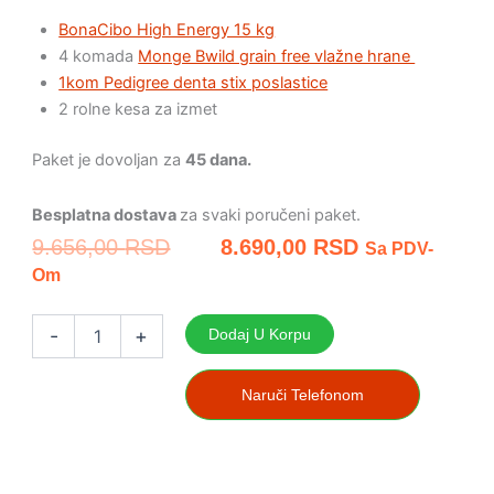
BonaCibo High Energy 15 kg
4 komada
Monge Bwild grain free vlažne hrane
1kom Pedigree denta stix poslastice
2 rolne kesa za izmet
Paket je dovoljan za
45 dana.
Besplatna dostava
za svaki poručeni paket.
Originalna
Trenutna
9.656,00
RSD
8.690,00
RSD
Sa PDV-
Cena
Cena
Om
Je
Je:
Mesečni
Bila:
8.690,00 RSD
paket
-
+
Dodaj U Korpu
9.656,00 RSD.
XL
za
aktivne
Naruči Telefonom
radne
pse
količina