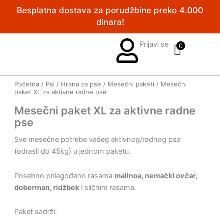
Pređi
Besplatna dostava za porudžbine preko 4.000
na
dinara!
sadržaj
Prijavi se
0
Početna
/
Psi
/
Hrana za pse
/
Mesečni paketi
/ Mesečni
paket XL za aktivne radne pse
Mesečni paket XL za aktivne radne
pse
Sve mesečne potrebe vašeg aktivnog/radnog psa
(odrasli do 45kg) u jednom paketu.
Posebno prilagođeno rasama
malinoa, nemački ovčar,
doberman, ridžbek
i sličnim rasama.
Paket sadrži: