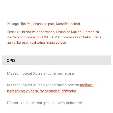
Kategorije:
Psi
,
Hrana za pse
,
Mesečni paketi
Oznake:
hrana za dobermana
,
Hrana za Malinou
,
hrana za
nemačkog ovčara
,
HRANA ZA PSE
,
hrana za ridžbeka
,
hrana
za velike pse
,
kvalitetna hrana za pse
OPIS
Mesečni paket XL za aktivne radne pse
Mesečni paket XL za aktivne radne pse za
malinou
,
nemačkog ovčara
,
dobermana
,
ridžbeka
…
Preporuka za ishranu psa sa ovim paketom: