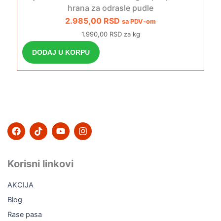
hrana za odrasle pudle
2.985,00
RSD
sa PDV-om
1.990,00 RSD za kg
DODAJ U KORPU
F
T
Y
I
a
i
o
n
c
k
u
s
e
t
t
t
b
o
u
a
Korisni linkovi
o
k
b
g
o
e
r
AKCIJA
k
a
m
Blog
Rase pasa