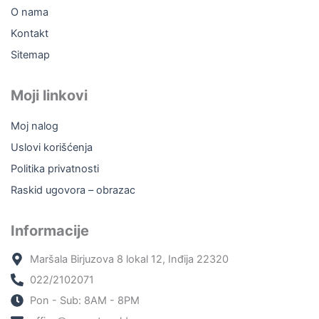
O nama
Kontakt
Sitemap
Moji linkovi
Moj nalog
Uslovi korišćenja
Politika privatnosti
Raskid ugovora – obrazac
Informacije
Maršala Birjuzova 8 lokal 12, Inđija 22320
022/2102071
Pon - Sub: 8AM - 8PM