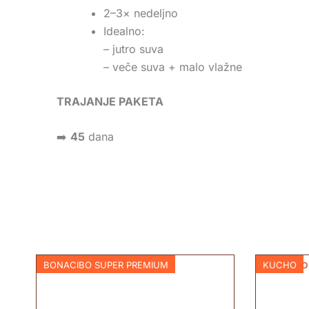
2–3× nedeljno
Idealno:
– jutro suva
– veče suva + malo vlažne
TRAJANJE PAKETA
➡️
45
dana
BONACIBO SUPER PREMIUM
KUCHO