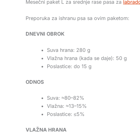
Mesečni paket L za srednje rase pasa za
labrad
Preporuka za ishranu psa sa ovim paketom:
DNEVNI OBROK
Suva hrana: 280 g
Vlažna hrana (kada se daje): 50 g
Poslastice: do 15 g
ODNOS
Suva: ≈80–82%
Vlažna: ≈13–15%
Poslastice: ≤5%
VLAŽNA HRANA