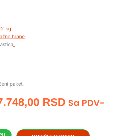
12 kg
žne hrane
astica
čeni paket.
Originalna
Trenutna
7.748,00
RSD
Sa PDV-
Cena
Cena
Je
Je:
RPU