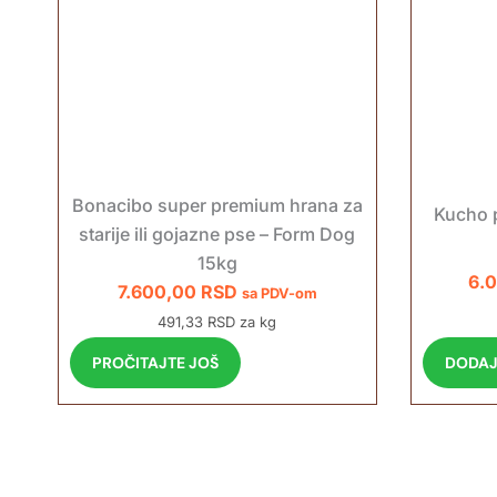
Bonacibo super premium hrana za
Kucho 
starije ili gojazne pse – Form Dog
15kg
6.
7.600,00
RSD
sa PDV-om
491,33 RSD za kg
DODAJ
PROČITAJTE JOŠ