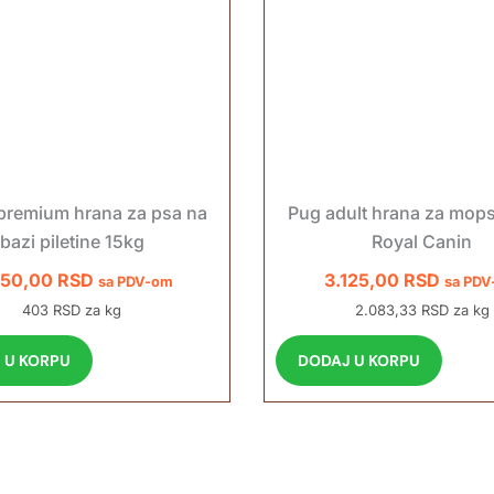
premium hrana za psa na
Pug adult hrana za mops
bazi piletine 15kg
Royal Canin
050,00
RSD
3.125,00
RSD
sa PDV-om
sa PD
403 RSD za kg
2.083,33 RSD za kg
 U KORPU
DODAJ U KORPU