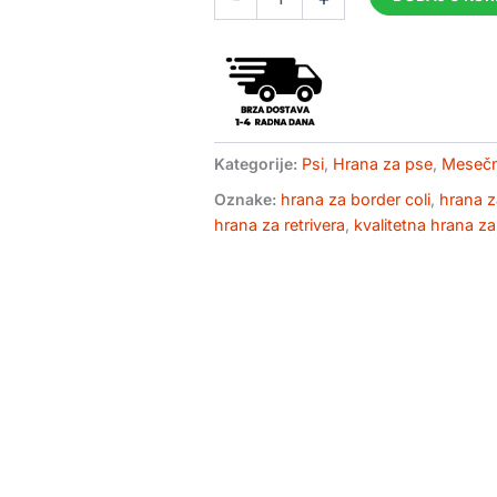
paket
L
za
srednje
rase
pasa
količina
Kategorije:
Psi
,
Hrana za pse
,
Mesečn
Oznake:
hrana za border coli
,
hrana z
hrana za retrivera
,
kvalitetna hrana z