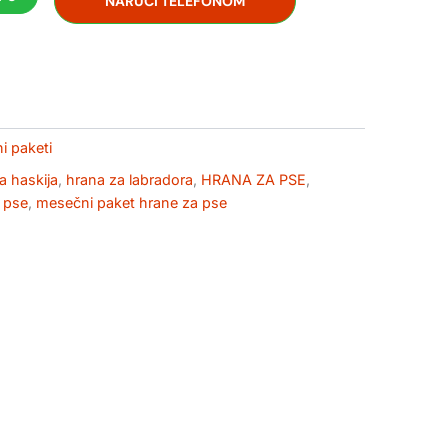
Bila:
7.748,00 RSD
NARUČI TELEFONOM
8.609,00 RSD.
i paketi
a haskija
,
hrana za labradora
,
HRANA ZA PSE
,
a pse
,
mesečni paket hrane za pse