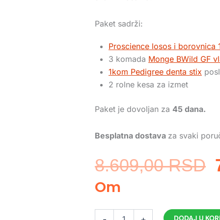
Paket sadrži:
Proscience losos i borovnica 
3 komada
Monge BWild GF vla
1kom Pedigree denta stix
posl
2 rolne kesa za izmet
Paket je dovoljan za
45 dana.
Besplatna dostava
za svaki poru
8.609,00
RSD
Om
Mesečni
DODAJ U KO
-
+