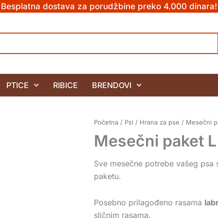
Besplatna dostava za porudžbine preko 4.000 dinara!
PTICE
RIBICE
BRENDOVI
Početna
/
Psi
/
Hrana za pse
/
Mesečni p
Mesečni paket L
Sve mesečne potrebe vašeg psa s
paketu.
Posebno prilagođeno rasama
lab
sličnim rasama.