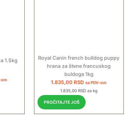
Royal Canin french bulldog puppy
a 1.5kg
hrana za štene francuskog
buldoga 1kg
V-om
1.835,00
RSD
sa PDV-om
1.835,00 RSD za kg
PROČITAJTE JOŠ