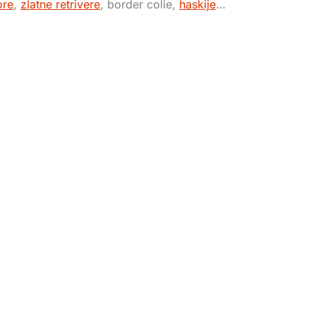
ore
,
zlatne retrivere
, border colie,
haskije
…