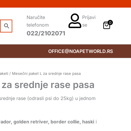
Naručite
Prijavi
0
telefonom
se
022/2102071
OFFICE@NOAPETWORLD.RS
aketi
/ Mesečni paket L za srednje rase pasa
 za srednje rase pasa
rednje rase (odrasli psi do 25kg) u jednom
rador, golden retriver, border collie, haski
i