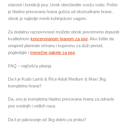
starosti i kondiciji psa. Uvek obezbedite svežu vodu. Pošto
je hladno presovana hrana gušća od ekstrudirane hrane,
obrok je najbolje meriti kuhinjskom vagom.
Za dodatnu raznovrsnost možete obrok povremeno dopuniti
kvalitetnom
konzerviranom hranom za pse
. Ako želite da
unapred planirate ishranu i kupovinu za duži period,
pogledajte i
mesečne pakete za pse
.
FAQ – najčešća pitanja
Da li je Kudo Lamb & Rice Adult Medium & Maxi 3kg
kompletna hrana?
Da, ovo je kompletna hladno presovana hrana za odrasle
pse srednjih i velikih rasa.
Da li je pakovanje od 3kg dobro za probu?