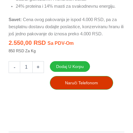
24% proteina i 14% masti za svakodnevnu energiju.
Savet:
Cena ovog pakovanja je ispod 4.000 RSD, pa za
besplatnu dostavu dodajte poslastice, konzerviranu hranu ili
još jedno pakovanje do iznosa preko 4.000 RSD.
2.550,00
RSD
Sa PDV-Om
850 RSD Za Kg
Kudo
Lamb
-
+
Dodaj U Korpu
&
Rice
Adult
Naruči Telefonom
Medium
&
Maxi
3kg
hladno
presovana
hrana
količina