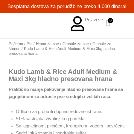
Pređi
Besplatna dostava za porudžbine preko 4.000 dinara!
na
sadržaj
Prijavi se
0
Početna
/
Psi
/
Hrana za pse
/
Granule za pse
/
Granule za
štence
/ Kudo Lamb & Rice Adult Medium & Maxi 3kg hladno
presovana hrana
Kudo Lamb & Rice Adult Medium &
Maxi 3kg hladno presovana hrana
Praktično manje pakovanje hladno presovane hrane sa
jagnjetinom za odrasle pse srednjih i velikih rasa.
Odlično za probu ili dopunu redovne ishrane.
51% sastojaka životinjskog porekla.
Sa jagnjetinom, pirinčem, krompirom, voćem i povrćem.
Sadrži glukozamin i hondroitin sulfat.