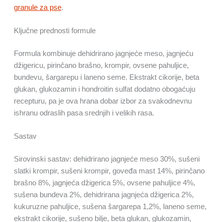
granule za pse
.
Ključne prednosti formule
Formula kombinuje dehidrirano jagnjeće meso, jagnjeću
džigericu, pirinčano brašno, krompir, ovsene pahuljice,
bundevu, šargarepu i laneno seme. Ekstrakt cikorije, beta
glukan, glukozamin i hondroitin sulfat dodatno obogaćuju
recepturu, pa je ova hrana dobar izbor za svakodnevnu
ishranu odraslih pasa srednjih i velikih rasa.
Sastav
Sirovinski sastav: dehidrirano jagnjeće meso 30%, sušeni
slatki krompir, sušeni krompir, goveđa mast 14%, pirinčano
brašno 8%, jagnjeća džigerica 5%, ovsene pahuljice 4%,
sušena bundeva 2%, dehidrirana jagnjeća džigerica 2%,
kukuruzne pahuljice, sušena šargarepa 1,2%, laneno seme,
ekstrakt cikorije, sušeno bilje, beta glukan, glukozamin,