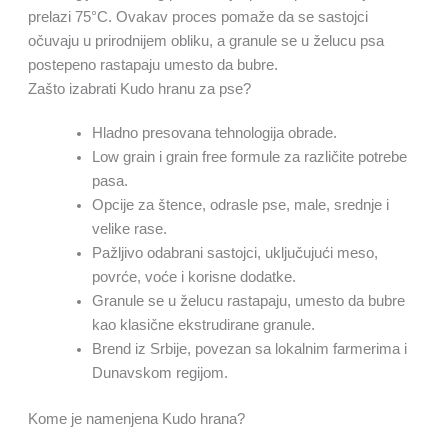
prelazi 75°C. Ovakav proces pomaže da se sastojci
očuvaju u prirodnijem obliku, a granule se u želucu psa
postepeno rastapaju umesto da bubre.
Zašto izabrati Kudo hranu za pse?
Hladno presovana tehnologija obrade.
Low grain i grain free formule za različite potrebe
pasa.
Opcije za štence, odrasle pse, male, srednje i
velike rase.
Pažljivo odabrani sastojci, uključujući meso,
povrće, voće i korisne dodatke.
Granule se u želucu rastapaju, umesto da bubre
kao klasične ekstrudirane granule.
Brend iz Srbije, povezan sa lokalnim farmerima i
Dunavskom regijom.
Kome je namenjena Kudo hrana?