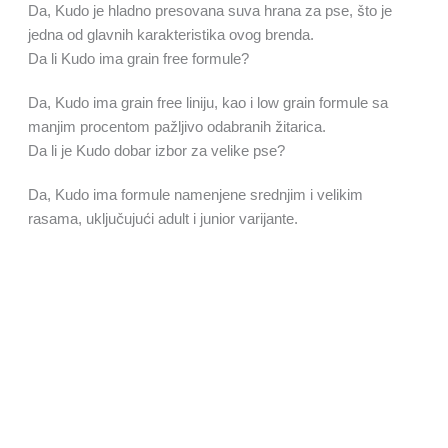
Da, Kudo je hladno presovana suva hrana za pse, što je
jedna od glavnih karakteristika ovog brenda.
Da li Kudo ima grain free formule?
Da, Kudo ima grain free liniju, kao i low grain formule sa
manjim procentom pažljivo odabranih žitarica.
Da li je Kudo dobar izbor za velike pse?
Da, Kudo ima formule namenjene srednjim i velikim
rasama, uključujući adult i junior varijante.