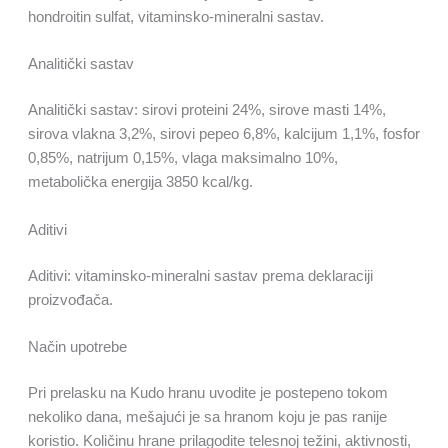
hondroitin sulfat, vitaminsko-mineralni sastav.
Analitički sastav
Analitički sastav: sirovi proteini 24%, sirove masti 14%,
sirova vlakna 3,2%, sirovi pepeo 6,8%, kalcijum 1,1%, fosfor
0,85%, natrijum 0,15%, vlaga maksimalno 10%,
metabolička energija 3850 kcal/kg.
Aditivi
Aditivi: vitaminsko-mineralni sastav prema deklaraciji
proizvođača.
Način upotrebe
Pri prelasku na Kudo hranu uvodite je postepeno tokom
nekoliko dana, mešajući je sa hranom koju je pas ranije
koristio. Količinu hrane prilagodite telesnoj težini, aktivnosti,