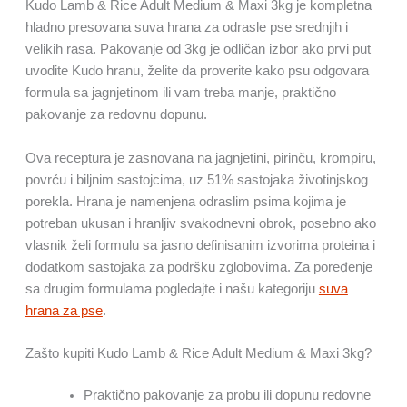
Kudo Lamb & Rice Adult Medium & Maxi 3kg je kompletna
hladno presovana suva hrana za odrasle pse srednjih i
velikih rasa. Pakovanje od 3kg je odličan izbor ako prvi put
uvodite Kudo hranu, želite da proverite kako psu odgovara
formula sa jagnjetinom ili vam treba manje, praktično
pakovanje za redovnu dopunu.
Ova receptura je zasnovana na jagnjetini, pirinču, krompiru,
povrću i biljnim sastojcima, uz 51% sastojaka životinjskog
porekla. Hrana je namenjena odraslim psima kojima je
potreban ukusan i hranljiv svakodnevni obrok, posebno ako
vlasnik želi formulu sa jasno definisanim izvorima proteina i
dodatkom sastojaka za podršku zglobovima. Za poređenje
sa drugim formulama pogledajte i našu kategoriju
suva
hrana za pse
.
Zašto kupiti Kudo Lamb & Rice Adult Medium & Maxi 3kg?
Praktično pakovanje za probu ili dopunu redovne