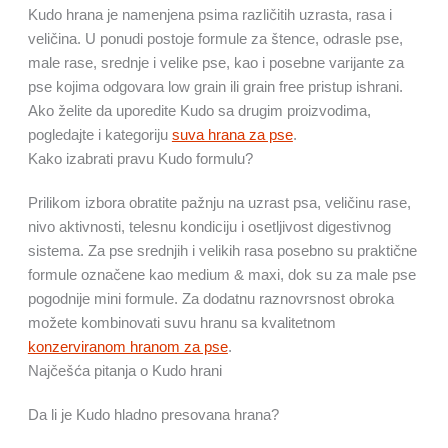
Kudo hrana je namenjena psima različitih uzrasta, rasa i
veličina. U ponudi postoje formule za štence, odrasle pse,
male rase, srednje i velike pse, kao i posebne varijante za
pse kojima odgovara low grain ili grain free pristup ishrani.
Ako želite da uporedite Kudo sa drugim proizvodima,
pogledajte i kategoriju
suva hrana za pse
.
Kako izabrati pravu Kudo formulu?
Prilikom izbora obratite pažnju na uzrast psa, veličinu rase,
nivo aktivnosti, telesnu kondiciju i osetljivost digestivnog
sistema. Za pse srednjih i velikih rasa posebno su praktične
formule označene kao medium & maxi, dok su za male pse
pogodnije mini formule. Za dodatnu raznovrsnost obroka
možete kombinovati suvu hranu sa kvalitetnom
konzerviranom hranom za pse
.
Najčešća pitanja o Kudo hrani
Da li je Kudo hladno presovana hrana?