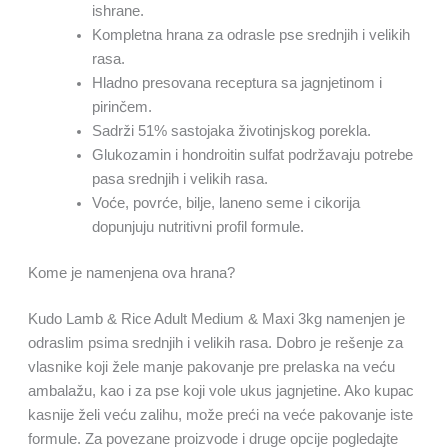
ishrane.
Kompletna hrana za odrasle pse srednjih i velikih
rasa.
Hladno presovana receptura sa jagnjetinom i
pirinčem.
Sadrži 51% sastojaka životinjskog porekla.
Glukozamin i hondroitin sulfat podržavaju potrebe
pasa srednjih i velikih rasa.
Voće, povrće, bilje, laneno seme i cikorija
dopunjuju nutritivni profil formule.
Kome je namenjena ova hrana?
Kudo Lamb & Rice Adult Medium & Maxi 3kg namenjen je
odraslim psima srednjih i velikih rasa. Dobro je rešenje za
vlasnike koji žele manje pakovanje pre prelaska na veću
ambalažu, kao i za pse koji vole ukus jagnjetine. Ako kupac
kasnije želi veću zalihu, može preći na veće pakovanje iste
formule. Za povezane proizvode i druge opcije pogledajte