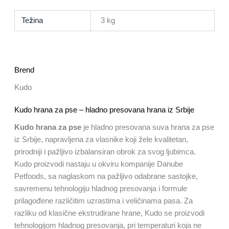
Težina
3 kg
Brend
Kudo
Kudo hrana za pse – hladno presovana hrana iz Srbije
Kudo hrana za pse
je hladno presovana suva hrana za pse
iz Srbije, napravljena za vlasnike koji žele kvalitetan,
prirodniji i pažljivo izbalansiran obrok za svog ljubimca.
Kudo proizvodi nastaju u okviru kompanije Danube
Petfoods, sa naglaskom na pažljivo odabrane sastojke,
savremenu tehnologiju hladnog presovanja i formule
prilagođene različitim uzrastima i veličinama pasa. Za
razliku od klasične ekstrudirane hrane, Kudo se proizvodi
tehnologijom hladnog presovanja, pri temperaturi koja ne