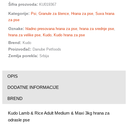
Šifra prozvoda:
KU019367
Kategorije:
Psi
,
Granule za štence
,
Hrana za pse
,
Suva hrana
za pse
Oznake:
hladno presovana hrana za pse
,
hrana za srednje pse
,
hrana za velike pse
,
Kudo
,
Kudo hrana za pse
Brend:
Kudo
Proizvođač:
Danube Petfoods
Zemlja porekla:
Srbija
OPIS
DODATNE INFORMACIJE
BREND
Kudo Lamb & Rice Adult Medium & Maxi 3kg hrana za
odrasle pse