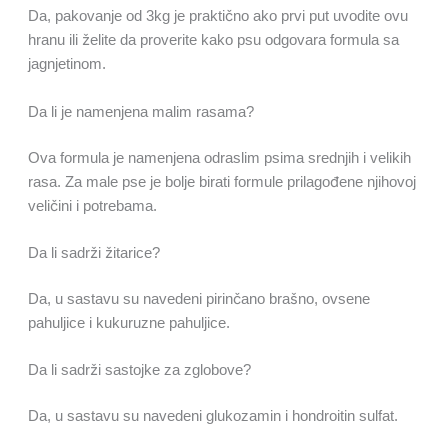
Da, pakovanje od 3kg je praktično ako prvi put uvodite ovu
hranu ili želite da proverite kako psu odgovara formula sa
jagnjetinom.
Da li je namenjena malim rasama?
Ova formula je namenjena odraslim psima srednjih i velikih
rasa. Za male pse je bolje birati formule prilagođene njihovoj
veličini i potrebama.
Da li sadrži žitarice?
Da, u sastavu su navedeni pirinčano brašno, ovsene
pahuljice i kukuruzne pahuljice.
Da li sadrži sastojke za zglobove?
Da, u sastavu su navedeni glukozamin i hondroitin sulfat.