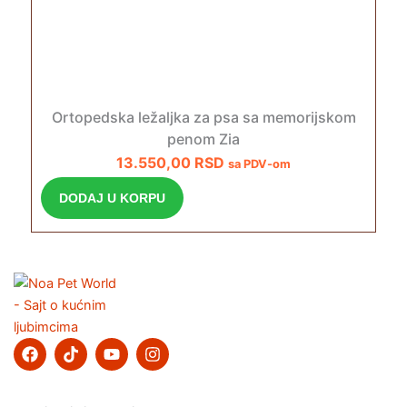
Ortopedska ležaljka za psa sa memorijskom
penom Zia
13.550,00
RSD
sa PDV-om
DODAJ U KORPU
F
T
Y
I
a
i
o
n
c
k
u
s
e
t
t
t