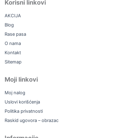
b
o
u
a
Korisni linkovi
o
k
b
g
o
e
r
AKCIJA
k
a
m
Blog
Rase pasa
O nama
Kontakt
Sitemap
Moji linkovi
Moj nalog
Uslovi korišćenja
Politika privatnosti
Raskid ugovora – obrazac
Informacije