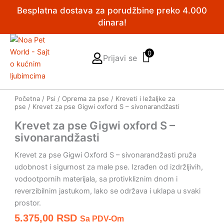
Pređi
Besplatna dostava za porudžbine preko 4.000
na
dinara!
sadržaj
0
Prijavi se
Početna
/
Psi
/
Oprema za pse
/
Kreveti i ležaljke za
pse
/ Krevet za pse Gigwi oxford S – sivonarandžasti
Krevet za pse Gigwi oxford S –
sivonarandžasti
Krevet za pse Gigwi Oxford S – sivonarandžasti pruža
udobnost i sigurnost za male pse.
Izrađen od izdržljivih,
vodootpornih materijala, sa protivkliznim dnom i
reverzibilnim jastukom, lako se održava i uklapa u svaki
prostor.
5.375,00
RSD
Sa PDV-Om