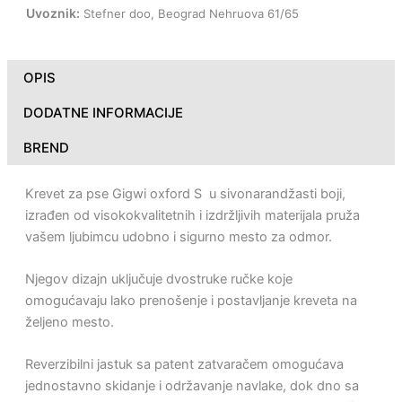
Uvoznik:
Stefner doo, Beograd Nehruova 61/65
OPIS
DODATNE INFORMACIJE
BREND
Krevet za pse Gigwi oxford S u sivonarandžasti boji,
izrađen od visokokvalitetnih i izdržljivih materijala pruža
vašem ljubimcu udobno i sigurno mesto za odmor.
Njegov dizajn uključuje dvostruke ručke koje
omogućavaju lako prenošenje i postavljanje kreveta na
željeno mesto.
Reverzibilni jastuk sa patent zatvaračem omogućava
jednostavno skidanje i održavanje navlake, dok dno sa