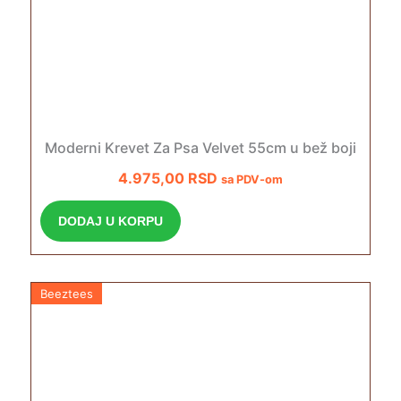
Moderni Krevet Za Psa Velvet 55cm u bež boji
4.975,00
RSD
sa PDV-om
DODAJ U KORPU
Beeztees