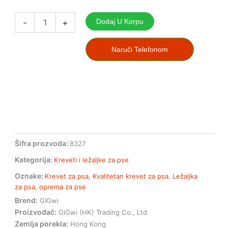
Krevet
za
-
+
Dodaj U Korpu
pse
Gigwi
oxford
Naruči Telefonom
S
-
sivonarandžasti
količina
Šifra prozvoda:
8327
Kategorija:
Kreveti i ležaljke za pse
Oznake:
Krevet za psa
,
Kvalitetan krevet za psa
,
Ležaljka
za psa
,
oprema za pse
Brend:
GIGwi
Proizvođač:
GiGwi (HK) Trading Co., Ltd.
Zemlja porekla:
Hong Kong