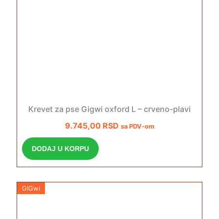
Krevet za pse Gigwi oxford L – crveno-plavi
9.745,00
RSD
sa PDV-om
DODAJ U KORPU
GIGwi