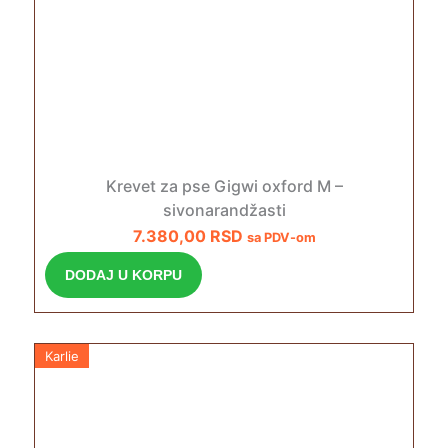
Krevet za pse Gigwi oxford M –
sivonarandžasti
7.380,00
RSD
sa PDV-om
DODAJ U KORPU
Karlie