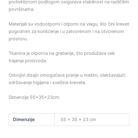
protivkliznom podlogom osigurava stabilnost na različitim
površinama.
Materijali su vodootporni i otporni na vlagu, što čini krevet
pogodnim za korišćenje i u zatvorenom i na otvorenom
prostoru.
Tkanina je otporna na grebanje, što produžava vek
trajanja proizvoda.
Odvojivi dizajn omogućava pranje u mašini, olakšavajući
održavanje higijene i svežine kreveta.
Dimenzije 55x35x23cm.
Dimenzije
55 × 35 × 23 cm