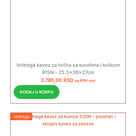
Voltrega kavez za hrčka sa tunelima i točkom
915N – 25.5x39x27cm
3.785,00
RSD
sa PDV-om
DODAJ U KORPU
Voltrega