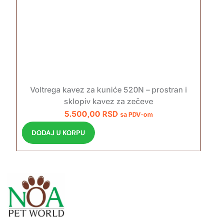
Voltrega kavez za kuniće 520N – prostran i
sklopiv kavez za zečeve
5.500,00
RSD
sa PDV-om
DODAJ U KORPU