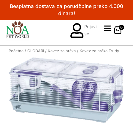
Pređi
Besplatna dostava za porudžbine preko 4.000
na
dinara!
sadržaj
Prijavi
0
se
Početna
/
GLODARI
/
Kavez za hrčka
/ Kavez za hrčka Trudy