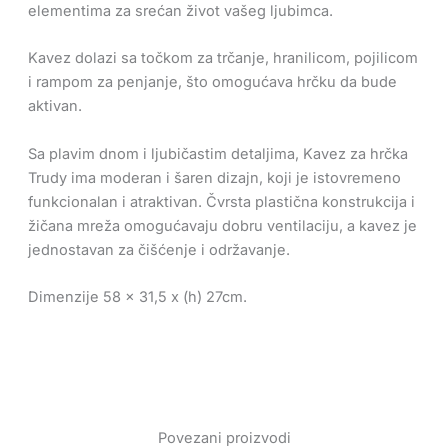
elementima za srećan život vašeg ljubimca.
Kavez dolazi sa točkom za trčanje, hranilicom, pojilicom
i rampom za penjanje, što omogućava hrčku da bude
aktivan.
Sa plavim dnom i ljubičastim detaljima, Kavez za hrčka
Trudy ima moderan i šaren dizajn, koji je istovremeno
funkcionalan i atraktivan. Čvrsta plastična konstrukcija i
žičana mreža omogućavaju dobru ventilaciju, a kavez je
jednostavan za čišćenje i održavanje.
Dimenzije 58 x 31,5 x (h) 27cm.
Povezani proizvodi