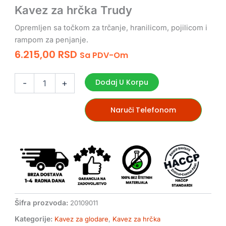
Kavez za hrčka Trudy
Opremljen sa točkom za trčanje, hranilicom, pojilicom i
rampom za penjanje.
6.215,00
RSD
Sa PDV-Om
Kavez
za
Dodaj U Korpu
-
+
hrčka
Trudy
količina
Naruči Telefonom
Šifra prozvoda:
20109011
Kategorije:
Kavez za glodare
,
Kavez za hrčka