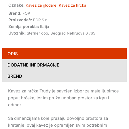
Oznake:
Kavez za glodare
,
Kavez za hrčka
Brend:
FOP
Proizvođač:
FOP S.r.l.
Zemlja porekla:
Italija
Uvoznik:
Stefner doo, Beograd Nehruova 61/65
OPIS
DODATNE INFORMACIJE
BREND
Kavez za hrčka Trudy je savršen izbor za male ljubimce
poput hrčaka, jer im pruža udoban prostor za igru i
odmor.
Sa dimenzijama koje pružaju dovoljno prostora za
kretanje, ovaj kavez je opremljen svim potrebnim