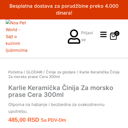
Pređi
Besplatna dostava za porudžbine preko 4.000
na
dinara!
sadržaj
Prijavi
0
se
Početna
/
GLODARI
/
Činije za glodare
/ Karlie Keramička Činija
Za morsko prase Cera 300ml
Karlie Keramička Činija Za morsko
prase Cera 300ml
Otporna na habanje i bezbedna za svakodnevnu
upotrebu.
485,00
RSD
Sa PDV-Om
Karlie