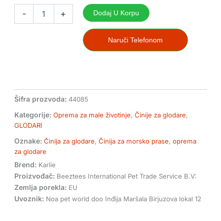
Keramička
-
+
Dodaj U Korpu
Činija
Za
morsko
Naruči Telefonom
prase
Cera
300ml
količina
Šifra prozvoda:
44085
Kategorije:
Oprema za male životinje
,
Činije za glodare
,
GLODARI
Oznake:
Činija za glodare
,
Činija za morsko prase
,
oprema
za glodare
Brend:
Karlie
Proizvođač:
Beeztees International Pet Trade Service B.V:
Zemlja porekla:
EU
Uvoznik:
Noa pet world doo Inđija Maršala Birjuzova lokal 12