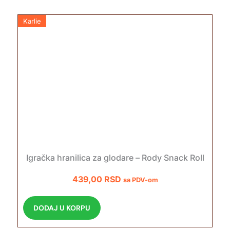
Karlie
Igračka hranilica za glodare – Rody Snack Roll
439,00
RSD
sa PDV-om
DODAJ U KORPU