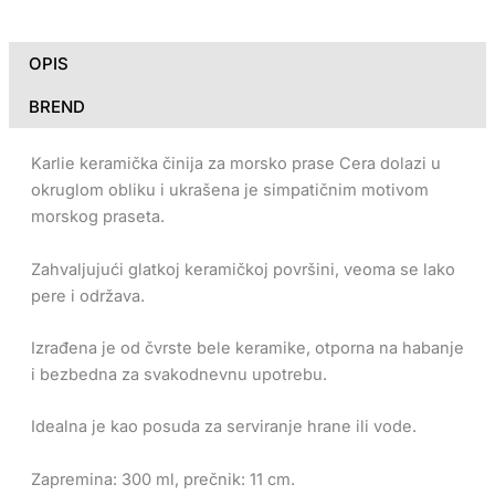
OPIS
BREND
Karlie keramička činija za morsko prase Cera dolazi u
okruglom obliku i ukrašena je simpatičnim motivom
morskog praseta.
Zahvaljujući glatkoj keramičkoj površini, veoma se lako
pere i održava.
Izrađena je od čvrste bele keramike, otporna na habanje
i bezbedna za svakodnevnu upotrebu.
Idealna je kao posuda za serviranje hrane ili vode.
Zapremina: 300 ml, prečnik: 11 cm.