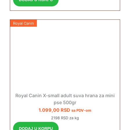
Royal Canin
Royal Canin X-small adult suva hrana za mini
pse 500gr
1.099,00
RSD
sa PDV-om
2198 RSD za kg
DODAJ U KORPU