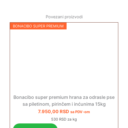
Povezani proizvodi
BONACIBO SUPER PREMIUM
Bonacibo super premium hrana za odrasle pse
sa piletinom, pirinčem i inćunima 15kg
7.950,00
RSD
sa PDV-om
530 RSD za kg