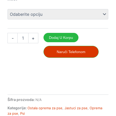
flisa
za
pse
Karlie
količina
-
+
Dodaj U Korpu
Naruči Telefonom
Šifra prozvoda:
N/A
Kategorije:
Ostala oprema za pse
,
Jastuci za pse
,
Oprema
za pse
,
Psi