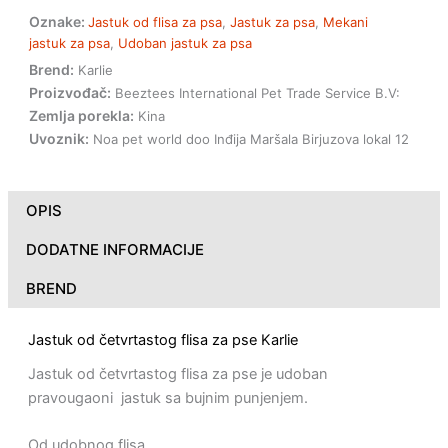
Oznake:
Jastuk od flisa za psa
,
Jastuk za psa
,
Mekani
jastuk za psa
,
Udoban jastuk za psa
Brend:
Karlie
Proizvođač:
Beeztees International Pet Trade Service B.V:
Zemlja porekla:
Kina
Uvoznik:
Noa pet world doo Inđija Maršala Birjuzova lokal 12
OPIS
DODATNE INFORMACIJE
BREND
Jastuk od četvrtastog flisa za pse Karlie
Jastuk od četvrtastog flisa za pse je udoban
pravougaoni jastuk sa bujnim punjenjem.
Od udobnog flisa.