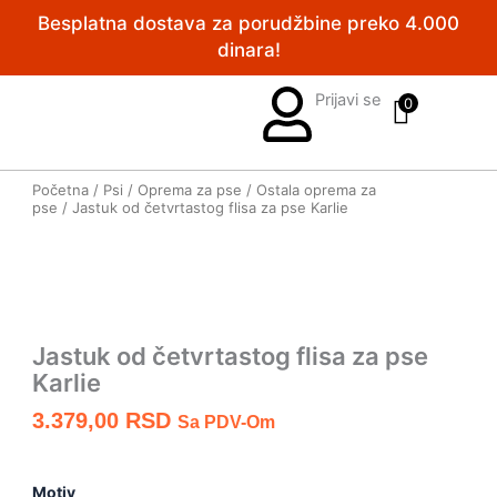
Pređi
Besplatna dostava za porudžbine preko 4.000
na
dinara!
sadržaj
Prijavi se
0
Početna
/
Psi
/
Oprema za pse
/
Ostala oprema za
pse
/ Jastuk od četvrtastog flisa za pse Karlie
Jastuk od četvrtastog flisa za pse
Karlie
3.379,00
RSD
Sa PDV-Om
Jastuk
od
Motiv
četvrtastog