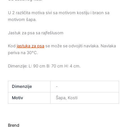
U 2 različita motiva sivi sa motivom kostiju i braon sa
motivom šapa.
Jastuk za psa sa rajfešlusom
Kod
jastuka za psa
se može se odvojiti navlaka. Navlaka
periva na 30°C.
Dimenzije: L: 90 cm B: 70 cm H: 4 cm.
Dimenzije
-
Motiv
Šapa, Kosti
Brend