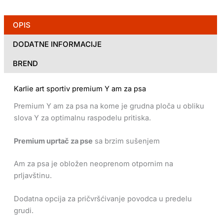
OPIS
DODATNE INFORMACIJE
BREND
Karlie art sportiv premium Y am za psa
Premium Y am za psa na kome je grudna ploča u obliku
slova Y za optimalnu raspodelu pritiska.
Premium uprtač za pse
s
a brzim sušenjem
Am za psa je obložen neoprenom otpornim na
prljavštinu.
Dodatna opcija za pričvršćivanje povodca u predelu
grudi.