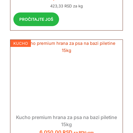
423,33 RSD za kg
PROČITAJTE JOŠ
KUCHO
Kucho premium hrana za psa na bazi piletine
15kg
6.050,00
RSD
sa PDV-om