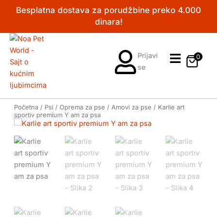
Pređi
Besplatna dostava za porudžbine preko 4.000
na
dinara!
sadržaj
Prijavi
0
se
Početna
/
Psi
/
Oprema za pse
/
Amovi za pse
/ Karlie art
sportiv premium Y am za psa