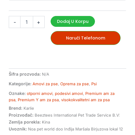
Dodaj U Korpu
-
+
Naruči Telefonom
Šifra prozvoda:
N/A
Kategorije:
Amovi za pse
,
Oprema za pse
,
Psi
Oznake:
otporni amovi
,
podesivi amovi
,
Premium am za
psa
,
Premium Y am za psa
,
visokokvalitetni am za psa
Brend:
Karlie
Proizvođač:
Beeztees International Pet Trade Service B.V:
Zemlja porekla:
Kina
Uvoznik:
Noa pet world doo Inđija Maršala Birjuzova lokal 12