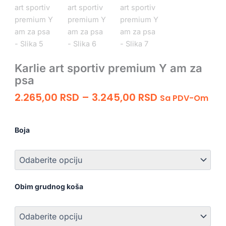
Karlie art sportiv premium Y am za
psa
Raspon
2.265,00
RSD
–
3.245,00
RSD
Sa PDV-Om
Cena:
Karlie
Od
art
2.265,00 RSD
Boja
sportiv
Do
premium
3.245,00 RSD
Y
am
za
psa
Obim grudnog koša
količina