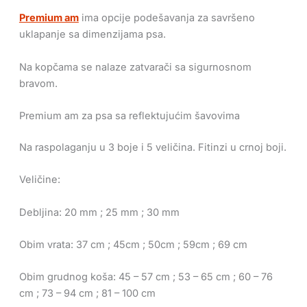
Premium am
ima opcije podešavanja za savršeno
uklapanje sa dimenzijama psa.
Na kopčama se nalaze zatvarači sa sigurnosnom
bravom.
Premium am za psa sa reflektujućim šavovima
Na raspolaganju u 3 boje i 5 veličina. Fitinzi u crnoj boji.
Veličine:
Debljina: 20 mm ; 25 mm ; 30 mm
Obim vrata: 37 cm ; 45cm ; 50cm ; 59cm ; 69 cm
Obim grudnog koša: 45 – 57 cm ; 53 – 65 cm ; 60 – 76
cm ; 73 – 94 cm ; 81 – 100 cm