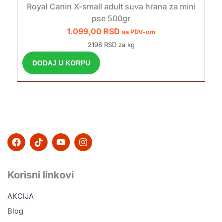
Royal Canin X-small adult suva hrana za mini
pse 500gr
1.099,00
RSD
sa PDV-om
2198 RSD za kg
DODAJ U KORPU
F
T
Y
I
a
i
o
n
c
k
u
s
e
t
t
t
b
o
u
a
Korisni linkovi
o
k
b
g
o
e
r
AKCIJA
k
a
m
Blog