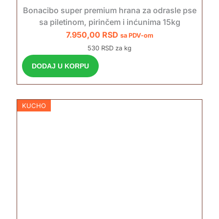
Bonacibo super premium hrana za odrasle pse
sa piletinom, pirinčem i inćunima 15kg
7.950,00
RSD
sa PDV-om
530 RSD za kg
DODAJ U KORPU
KUCHO