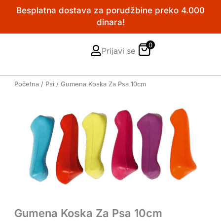
Pređi
Besplatna dostava za porudžbine preko 4.000
na
dinara!
sadržaj
0
Prijavi se
Početna
/
Psi
/ Gumena Koska Za Psa 10cm
Gumena Koska Za Psa 10cm