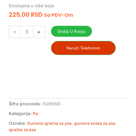
Dostupna u više boja
225,00
RSD
Sa PDV-Om
Gumena
Koska
-
+
Dodaj U Korpu
Za
Psa
10cm
Naruči Telefonom
količina
Šifra prozvoda:
70280100
Kategorija:
Psi
Oznake:
Gumena igračka za pse
,
gumena koska za psa
,
igračka za psa