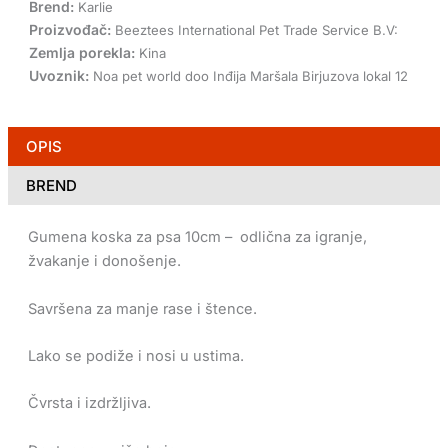
Brend:
Karlie
Proizvođač:
Beeztees International Pet Trade Service B.V:
Zemlja porekla:
Kina
Uvoznik:
Noa pet world doo Inđija Maršala Birjuzova lokal 12
OPIS
BREND
Gumena koska za psa 10cm – odlična za igranje,
žvakanje i donošenje.
Savršena za manje rase i štence.
Lako se podiže i nosi u ustima.
Čvrsta i izdržljiva.