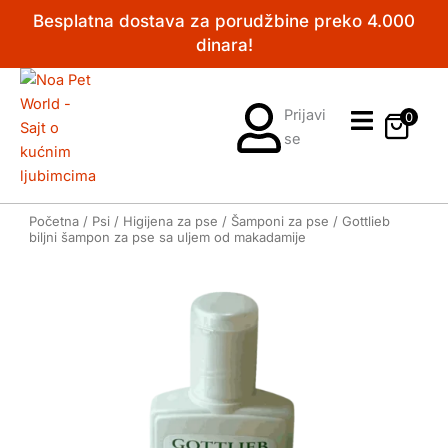
Pređi
Besplatna dostava za porudžbine preko 4.000
na
dinara!
sadržaj
Prijavi
0
se
Početna
/
Psi
/
Higijena za pse
/
Šamponi za pse
/ Gottlieb
biljni šampon za pse sa uljem od makadamije