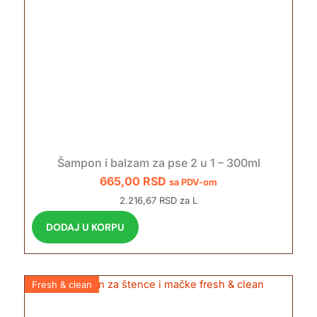
r
o
i
z
v
o
d
i
m
a
Šampon i balzam za pse 2 u 1 – 300ml
v
665,00
RSD
sa PDV-om
i
2.216,67 RSD za L
š
e
DODAJ U KORPU
v
a
r
Fresh & clean
i
j