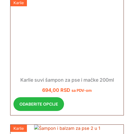
Karlie
Karlie suvi šampon za pse i mačke 200ml
694,00
RSD
sa PDV-om
O
ODABERITE OPCIJE
v
a
j
Karlie
p