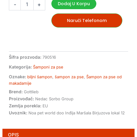
biljni
Dodaj U Korpu
-
+
šampon
za
pse
Naruči Telefonom
sa
uljem
od
makadamije
količina
Šifra prozvoda:
790516
Kategorija:
Šamponi za pse
Oznake:
biljni šampon
,
šampon za pse
,
Šampon za pse od
makadamije
Brend:
Gottlieb
Proizvođač:
Nedac Sorbo Group
Zemlja porekla:
EU
Uvoznik:
Noa pet world doo Inđija Maršala Birjuzova lokal 12
OPIS