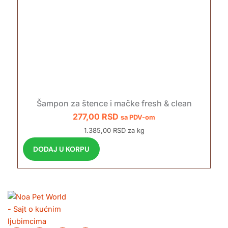
a
n
t
i
.
O
p
c
Šampon za štence i mačke fresh & clean
i
277,00
RSD
sa PDV-om
j
e
1.385,00 RSD za kg
m
DODAJ U KORPU
o
g
u
b
i
t