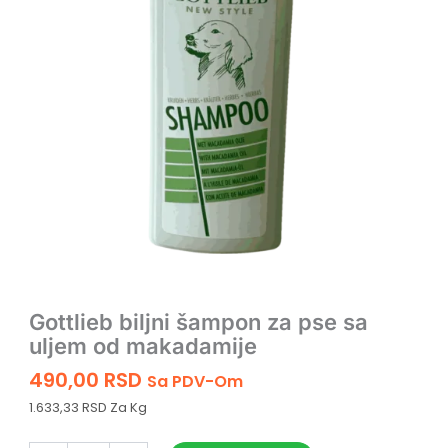
Gottlieb biljni šampon za pse sa
uljem od makadamije
490,00
RSD
Sa PDV-Om
1.633,33 RSD Za Kg
Gottlieb