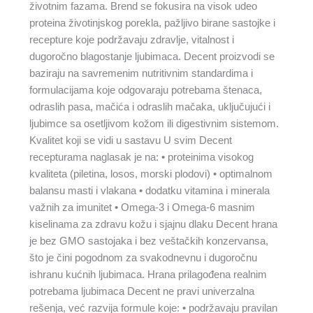
životnim fazama. Brend se fokusira na visok udeo
proteina životinjskog porekla, pažljivo birane sastojke i
recepture koje podržavaju zdravlje, vitalnost i
dugoročno blagostanje ljubimaca. Decent proizvodi se
baziraju na savremenim nutritivnim standardima i
formulacijama koje odgovaraju potrebama štenaca,
odraslih pasa, mačića i odraslih mačaka, uključujući i
ljubimce sa osetljivom kožom ili digestivnim sistemom.
Kvalitet koji se vidi u sastavu U svim Decent
recepturama naglasak je na: • proteinima visokog
kvaliteta (piletina, losos, morski plodovi) • optimalnom
balansu masti i vlakana • dodatku vitamina i minerala
važnih za imunitet • Omega-3 i Omega-6 masnim
kiselinama za zdravu kožu i sjajnu dlaku Decent hrana
je bez GMO sastojaka i bez veštačkih konzervansa,
što je čini pogodnom za svakodnevnu i dugoročnu
ishranu kućnih ljubimaca. Hrana prilagođena realnim
potrebama ljubimaca Decent ne pravi univerzalna
rešenja, već razvija formule koje: • podržavaju pravilan