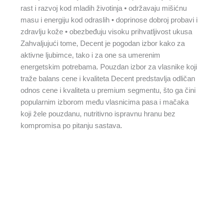
rast i razvoj kod mladih životinja • održavaju mišićnu
masu i energiju kod odraslih • doprinose dobroj probavi i
zdravlju kože • obezbeđuju visoku prihvatljivost ukusa
Zahvaljujući tome, Decent je pogodan izbor kako za
aktivne ljubimce, tako i za one sa umerenim
energetskim potrebama. Pouzdan izbor za vlasnike koji
traže balans cene i kvaliteta Decent predstavlja odličan
odnos cene i kvaliteta u premium segmentu, što ga čini
popularnim izborom među vlasnicima pasa i mačaka
koji žele pouzdanu, nutritivno ispravnu hranu bez
kompromisa po pitanju sastava.