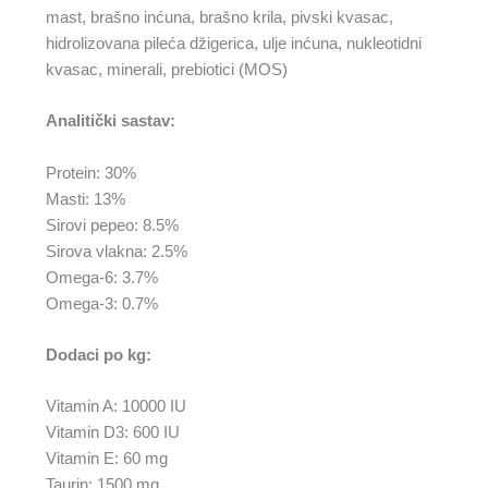
mast, brašno inćuna, brašno krila, pivski kvasac,
hidrolizovana pileća džigerica, ulje inćuna, nukleotidni
kvasac, minerali, prebiotici (MOS)
Analitički sastav:
Protein: 30%
Masti: 13%
Sirovi pepeo: 8.5%
Sirova vlakna: 2.5%
Omega-6: 3.7%
Omega-3: 0.7%
Dodaci po kg:
Vitamin A: 10000 IU
Vitamin D3: 600 IU
Vitamin E: 60 mg
Taurin: 1500 mg