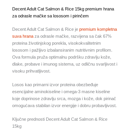
Decent Adult Cat Salmon & Rice 15kg premium hrana
za odrasle mačke sa lososom i pirinčem
Decent Adult Cat Salmon & Rice je
premium kompletna
suva hrana
za odrasle mačke, razvijena sa čak 67%
proteina životinjskog porekla, visokokvalitetnim
lososom i pažljivo izbalansiranim nutritivnim profilom.
Ova formula pruža optimalnu podršku zdravlju kože,
dlake, probave i imunog sistema, uz odličnu svarljivost i
visoku prihvatljivost.
Losos kao primarni izvor proteina obezbeđuje
esencijalne aminokiseline i omega-3 masne kiseline
koje doprinose zdravlju srca, mozga i kože, dok pirinač
omogućava stabilan izvor energije i dobru probavljivost.
Ključne prednosti Decent Adult Cat Salmon & Rice
15kg