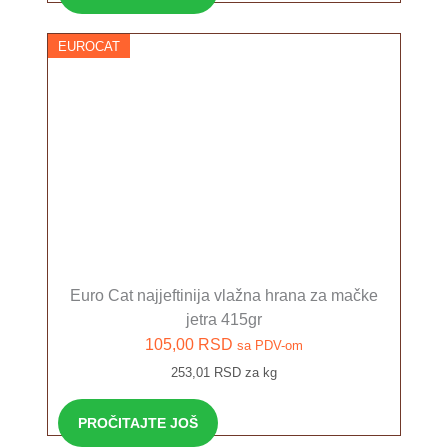
EUROCAT
Euro Cat najjeftinija vlažna hrana za mačke
jetra 415gr
105,00
RSD
sa PDV-om
253,01 RSD za kg
PROČITAJTE JOŠ