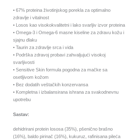
• 67% proteina životinjskog porekla za optimalno
zdravlje i vitalnost
• Losos kao visokokvalitetni i lako svarljiv izvor proteina
• Omega-3 i Omega-6 masne kiseline za zdravu kožu i
sjajnu dlaku
• Taurin za zdravlje srca i vida
• Podrška zdravoj probavi zahvaljujući visokoj
svarljivosti
• Sensitive Skin formula pogodna za mačke sa
osetljivom kožom
• Bez dodatih veštačkih konzervansa
• Kompletnа i izbalansirana ishrana za svakodnevnu
upotrebu
Sastav:
dehidrirani protein lososa (35%), pšenično brašno
(16%), baldo pirinač (16%), kukuruz, rafinisana pileća