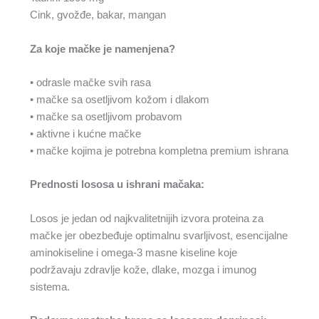
Cink, gvožđe, bakar, mangan
Za koje mačke je namenjena?
• odrasle mačke svih rasa
• mačke sa osetljivom kožom i dlakom
• mačke sa osetljivom probavom
• aktivne i kućne mačke
• mačke kojima je potrebna kompletna premium ishrana
Prednosti lososa u ishrani mačaka:
Losos je jedan od najkvalitetnijih izvora proteina za
mačke jer obezbeđuje optimalnu svarljivost, esencijalne
aminokiseline i omega-3 masne kiseline koje
podržavaju zdravlje kože, dlake, mozga i imunog
sistema.