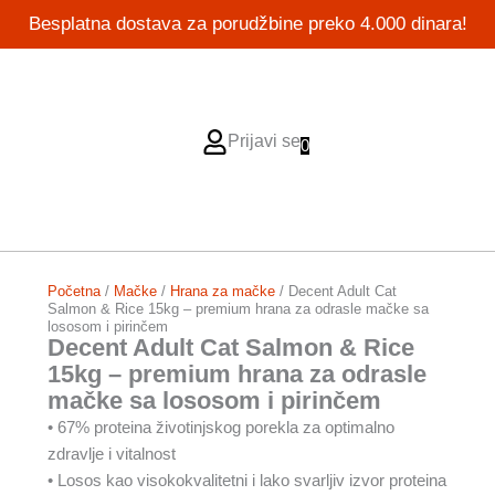
Pređi
Besplatna dostava za porudžbine preko 4.000 dinara!
na
sadržaj
Prijavi se
0
Početna
/
Mačke
/
Hrana za mačke
/ Decent Adult Cat
Salmon & Rice 15kg – premium hrana za odrasle mačke sa
lososom i pirinčem
Decent Adult Cat Salmon & Rice
15kg – premium hrana za odrasle
mačke sa lososom i pirinčem
• 67% proteina životinjskog porekla za optimalno
zdravlje i vitalnost
• Losos kao visokokvalitetni i lako svarljiv izvor proteina