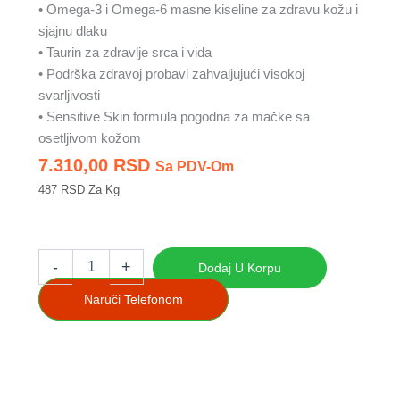
• Omega-3 i Omega-6 masne kiseline za zdravu kožu i
sjajnu dlaku
• Taurin za zdravlje srca i vida
• Podrška zdravoj probavi zahvaljujući visokoj
svarljivosti
• Sensitive Skin formula pogodna za mačke sa
osetljivom kožom
7.310,00
RSD
Sa PDV-Om
487 RSD Za Kg
Decent
Adult
-
+
Dodaj U Korpu
Cat
Salmon
Naruči Telefonom
&
Rice
15kg
–
premium
hrana