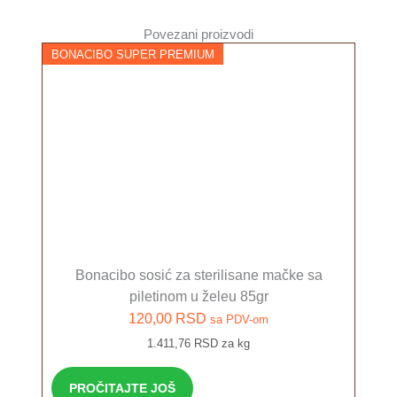
Povezani proizvodi
BONACIBO SUPER PREMIUM
Bonacibo sosić za sterilisane mačke sa
piletinom u želeu 85gr
120,00
RSD
sa PDV-om
1.411,76 RSD za kg
PROČITAJTE JOŠ