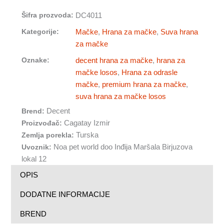
za
Šifra prozvoda:
DC4011
odrasle
mačke
Kategorije:
Mačke
,
Hrana za mačke
,
Suva hrana
sa
za mačke
lososom
i
Oznake:
decent hrana za mačke
,
hrana za
pirinčem
mačke losos
,
Hrana za odrasle
količina
mačke
,
premium hrana za mačke
,
suva hrana za mačke losos
Brend:
Decent
Proizvođač:
Cagatay Izmir
Zemlja porekla:
Turska
Uvoznik:
Noa pet world doo Inđija Maršala Birjuzova
lokal 12
OPIS
DODATNE INFORMACIJE
BREND