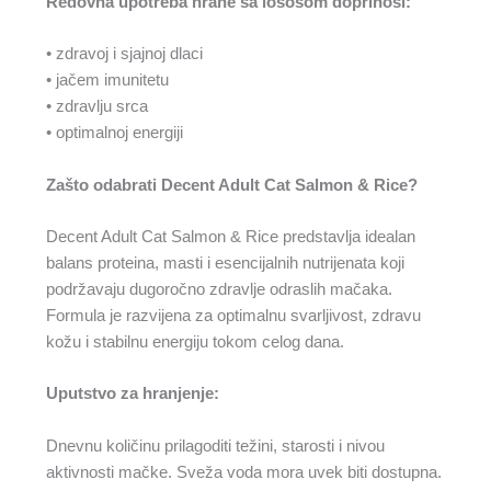
Redovna upotreba hrane sa lososom doprinosi:
• zdravoj i sjajnoj dlaci
• jačem imunitetu
• zdravlju srca
• optimalnoj energiji
Zašto odabrati Decent Adult Cat Salmon & Rice?
Decent Adult Cat Salmon & Rice predstavlja idealan
balans proteina, masti i esencijalnih nutrijenata koji
podržavaju dugoročno zdravlje odraslih mačaka.
Formula je razvijena za optimalnu svarljivost, zdravu
kožu i stabilnu energiju tokom celog dana.
Uputstvo za hranjenje:
Dnevnu količinu prilagoditi težini, starosti i nivou
aktivnosti mačke. Sveža voda mora uvek biti dostupna.