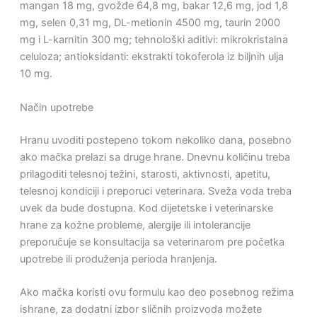
mangan 18 mg, gvožđe 64,8 mg, bakar 12,6 mg, jod 1,8
mg, selen 0,31 mg, DL-metionin 4500 mg, taurin 2000
mg i L-karnitin 300 mg; tehnološki aditivi: mikrokristalna
celuloza; antioksidanti: ekstrakti tokoferola iz biljnih ulja
10 mg.
Način upotrebe
Hranu uvoditi postepeno tokom nekoliko dana, posebno
ako mačka prelazi sa druge hrane. Dnevnu količinu treba
prilagoditi telesnoj težini, starosti, aktivnosti, apetitu,
telesnoj kondiciji i preporuci veterinara. Sveža voda treba
uvek da bude dostupna. Kod dijetetske i veterinarske
hrane za kožne probleme, alergije ili intolerancije
preporučuje se konsultacija sa veterinarom pre početka
upotrebe ili produženja perioda hranjenja.
Ako mačka koristi ovu formulu kao deo posebnog režima
ishrane, za dodatni izbor sličnih proizvoda možete