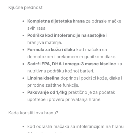
Ključne prednosti
Kompletna dijetetska hrana
za odrasle mačke
svih rasa.
Podrška kod intolerancije na sastojke
i
hranljive materije.
Formula za kožu i dlaku
kod mačaka sa
dermatozom i prekomernim gubitkom dlake.
Sadrži EPA, DHA i omega-3 masne kiseline
za
nutritivnu podršku kožnoj barijeri.
Linolna kiselina
doprinosi podršci kože, dlake i
prirodne zaštitne funkcije.
Pakovanje od 1,4kg
praktično je za početak
upotrebe i proveru prihvatanja hrane.
Kada koristiti ovu hranu?
kod odraslih mačaka sa intolerancijom na hranu