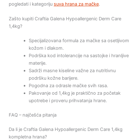
pogledati i kategoriju
suva hrana za mačke
.
Zašto kupiti Craftia Galena Hypoallergenic Derm Care
1,4kg?
Specijalizovana formula za mačke sa osetljivom
kožom i dlakom.
Podrška kod intolerancije na sastojke i hranljive
materije.
Sadrži masne kiseline važne za nutritivnu
podršku kožne barijere.
Pogodna za odrasle mačke svih rasa.
Pakovanje od 1,4kg je praktično za početak
upotrebe i proveru prihvatanja hrane.
FAQ – najčešća pitanja
Da li je Craftia Galena Hypoallergenic Derm Care 1,4kg
kompletna hrana?