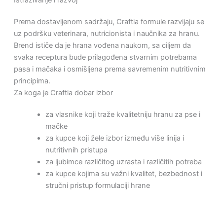
Prema dostavljenom sadržaju, Craftia formule razvijaju se
uz podršku veterinara, nutricionista i naučnika za hranu.
Brend ističe da je hrana vođena naukom, sa ciljem da
svaka receptura bude prilagođena stvarnim potrebama
pasa i mačaka i osmišljena prema savremenim nutritivnim
principima.
Za koga je Craftia dobar izbor
za vlasnike koji traže kvalitetniju hranu za pse i
mačke
za kupce koji žele izbor između više linija i
nutritivnih pristupa
za ljubimce različitog uzrasta i različitih potreba
za kupce kojima su važni kvalitet, bezbednost i
stručni pristup formulaciji hrane