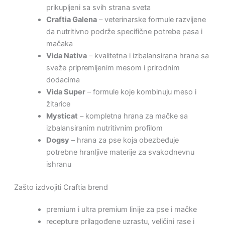
prikupljeni sa svih strana sveta
Craftia Galena
– veterinarske formule razvijene
da nutritivno podrže specifične potrebe pasa i
mačaka
Vida Nativa
– kvalitetna i izbalansirana hrana sa
sveže pripremljenim mesom i prirodnim
dodacima
Vida Super
– formule koje kombinuju meso i
žitarice
Mysticat
– kompletna hrana za mačke sa
izbalansiranim nutritivnim profilom
Dogsy
– hrana za pse koja obezbeđuje
potrebne hranljive materije za svakodnevnu
ishranu
Zašto izdvojiti Craftia brend
premium i ultra premium linije za pse i mačke
recepture prilagođene uzrastu, veličini rase i