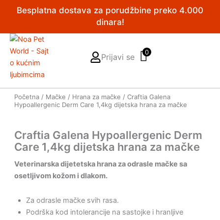
Pređi
Besplatna dostava za porudžbine preko 4.000
na
dinara!
sadržaj
0
Prijavi se
Početna
/
Mačke
/
Hrana za mačke
/ Craftia Galena
Hypoallergenic Derm Care 1,4kg dijetska hrana za mačke
Craftia Galena Hypoallergenic Derm
Care 1,4kg dijetska hrana za mačke
Veterinarska dijetetska hrana za odrasle mačke sa
osetljivom kožom i dlakom.
Za odrasle mačke svih rasa.
Podrška kod intolerancije na sastojke i hranljive