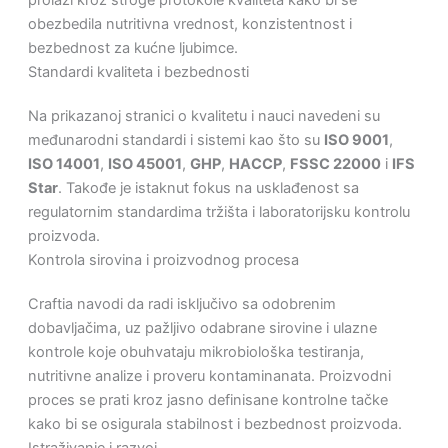
obezbedila nutritivna vrednost, konzistentnost i
bezbednost za kućne ljubimce.
Standardi kvaliteta i bezbednosti
Na prikazanoj stranici o kvalitetu i nauci navedeni su
međunarodni standardi i sistemi kao što su
ISO 9001
,
ISO 14001
,
ISO 45001
,
GHP
,
HACCP
,
FSSC 22000
i
IFS
Star
. Takođe je istaknut fokus na usklađenost sa
regulatornim standardima tržišta i laboratorijsku kontrolu
proizvoda.
Kontrola sirovina i proizvodnog procesa
Craftia navodi da radi isključivo sa odobrenim
dobavljačima, uz pažljivo odabrane sirovine i ulazne
kontrole koje obuhvataju mikrobiološka testiranja,
nutritivne analize i proveru kontaminanata. Proizvodni
proces se prati kroz jasno definisane kontrolne tačke
kako bi se osigurala stabilnost i bezbednost proizvoda.
Istraživanje i razvoj