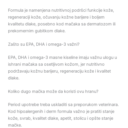
Formula je namenjena nutritivnoj podršci funkcije kože,
regeneraciji kože, očuvanju kožne barijere i boljem
kvalitetu dlake, posebno kod mačaka sa dermatozom ili
prekomernim gubitkom dlake.
Zašto su EPA, DHA i omega-3 važni?
EPA, DHA i omega-3 masne kiseline imaju važnu ulogu u
ishrani mačaka sa osetljivom kožom, jer nutritivno
podržavaju kožnu barijeru, regeneraciju kože i kvalitet
dlake.
Koliko dugo mačka može da koristi ovu hranu?
Period upotrebe treba uskladiti sa preporukom veterinara.
Kod hipoalergenih i derm formula važno je pratiti stanje
kože, svrab, kvalitet dlake, apetit, stolicu i opšte stanje
mačke.