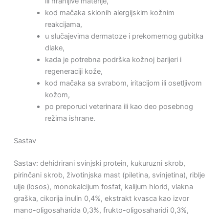
ili hranljive materije,
kod mačaka sklonih alergijskim kožnim
reakcijama,
u slučajevima dermatoze i prekomernog gubitka
dlake,
kada je potrebna podrška kožnoj barijeri i
regeneraciji kože,
kod mačaka sa svrabom, iritacijom ili osetljivom
kožom,
po preporuci veterinara ili kao deo posebnog
režima ishrane.
Sastav
Sastav: dehidrirani svinjski protein, kukuruzni skrob,
pirinčani skrob, životinjska mast (piletina, svinjetina), riblje
ulje (losos), monokalcijum fosfat, kalijum hlorid, vlakna
graška, cikorija inulin 0,4%, ekstrakt kvasca kao izvor
mano-oligosaharida 0,3%, frukto-oligosaharidi 0,3%,