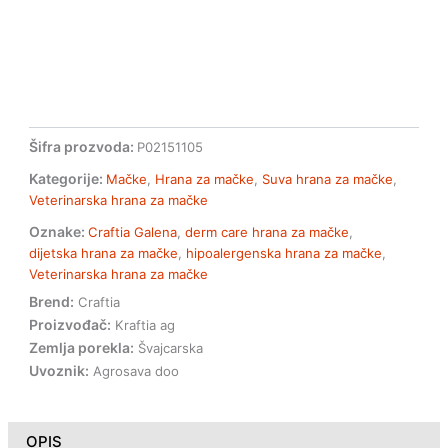
hrana
za
mačke
količina
Šifra prozvoda:
P02151105
Kategorije:
Mačke
,
Hrana za mačke
,
Suva hrana za mačke
,
Veterinarska hrana za mačke
Oznake:
Craftia Galena
,
derm care hrana za mačke
,
dijetska hrana za mačke
,
hipoalergenska hrana za mačke
,
Veterinarska hrana za mačke
Brend:
Craftia
Proizvođač:
Kraftia ag
Zemlja porekla:
Švajcarska
Uvoznik:
Agrosava doo
OPIS