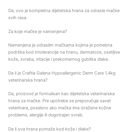
Da, ovo je kompletna dijetetska hrana za odrasle mačke
svih rasa.
Za koje mačke je namenjena?
Namenjena je odraslim mačkama kojima je potrebna
podrška kod intolerancije na hranu, dermatoze, osetljive
kože, svraba, iritacije i prekomernog gubitka dlake.
Da li je Craftia Galena Hypoallergenic Derm Care 1,4kg
veterinarska hrana?
Da, proizvod je formulisan kao dijetetska veterinarska
hrana za mačke. Pre upotrebe se preporučuje savet
veterinara, posebno ako mačka ima izražene kožne
probleme, alergije ili dugotrajan svrab.
Da li ova hrana pomaže kod kože i dlake?