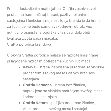
Prema dostavljenim materijalima, Craftia zasniva svoj
pristup na harmoničnoj ishrani, pažljivo biranim
sastojcima i funkcionalnoj nezi. Ideja brenda je da hrana
za ljubimce ne bude samo svakodnevni obrok, već
nutritivno osmišljena podrška vitalnosti, dobrobiti i
kvalitetu života pasa i mačaka.
Craftia porodica brendova
U okviru Craftia porodice nalaze se različite linije hrane
prilagođene različitim potrebama kućnih ljubimaca:
Rawival
– hrana inspirisana prirodom sa visokim
procentom sirovog mesa i visoko hranljivih
sastojaka
Craftia Harmona
– hrana bez žitarica,
napravljena sa visokim sadržajem svežeg mesa
i prirodnih sastojaka
Craftia Natura
– pažljivo odabrane žitarice,
visok procenat svežeg mesa i sastojci