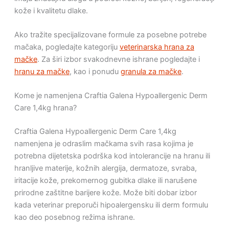
kože i kvalitetu dlake.
Ako tražite specijalizovane formule za posebne potrebe
mačaka, pogledajte kategoriju
veterinarska hrana za
mačke
. Za širi izbor svakodnevne ishrane pogledajte i
hranu za mačke
, kao i ponudu
granula za mačke
.
Kome je namenjena Craftia Galena Hypoallergenic Derm
Care 1,4kg hrana?
Craftia Galena Hypoallergenic Derm Care 1,4kg
namenjena je odraslim mačkama svih rasa kojima je
potrebna dijetetska podrška kod intolerancije na hranu ili
hranljive materije, kožnih alergija, dermatoze, svraba,
iritacije kože, prekomernog gubitka dlake ili narušene
prirodne zaštitne barijere kože. Može biti dobar izbor
kada veterinar preporuči hipoalergensku ili derm formulu
kao deo posebnog režima ishrane.