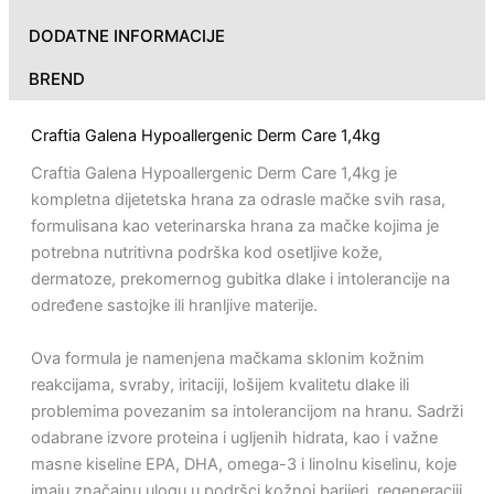
DODATNE INFORMACIJE
BREND
Craftia Galena Hypoallergenic Derm Care 1,4kg
Craftia Galena Hypoallergenic Derm Care 1,4kg je
kompletna dijetetska hrana za odrasle mačke svih rasa,
formulisana kao veterinarska hrana za mačke kojima je
potrebna nutritivna podrška kod osetljive kože,
dermatoze, prekomernog gubitka dlake i intolerancije na
određene sastojke ili hranljive materije.
Ova formula je namenjena mačkama sklonim kožnim
reakcijama, svrabу, iritaciji, lošijem kvalitetu dlake ili
problemima povezanim sa intolerancijom na hranu. Sadrži
odabrane izvore proteina i ugljenih hidrata, kao i važne
masne kiseline EPA, DHA, omega-3 i linolnu kiselinu, koje
imaju značajnu ulogu u podršci kožnoj barijeri, regeneraciji