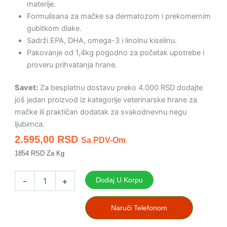
materije.
Formulisana za mačke sa dermatozom i prekomernim
gubitkom dlake.
Sadrži EPA, DHA, omega-3 i linolnu kiselinu.
Pakovanje od 1,4kg pogodno za početak upotrebe i
proveru prihvatanja hrane.
Savet:
Za besplatnu dostavu preko 4.000 RSD dodajte
još jedan proizvod iz kategorije veterinarske hrane za
mačke ili praktičan dodatak za svakodnevnu negu
ljubimca.
2.595,00
RSD
Sa PDV-Om
1854 RSD Za Kg
Craftia
Galena
-
+
Dodaj U Korpu
Hypoallergenic
Derm
Care
Naruči Telefonom
1,4kg
dijetska