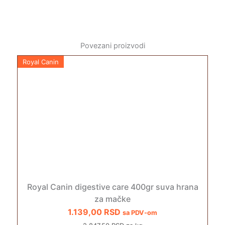
Povezani proizvodi
Royal Canin
Royal Canin digestive care 400gr suva hrana
za mačke
1.139,00
RSD
sa PDV-om