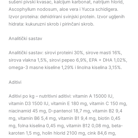
sušeni pivski kvasac, kalcijum karbonat, natrijum hlorid,
Ascophyllum nodosum, aloe vera i Yucca schidigera.
Izvor proteina: dehidrirani svinjski protein. Izvor ugljenih
hidrata: kukuruzni skrob i pirinčani skrob.
Analitički sastav
Analitički sastav: sirovi proteini 30%, sirove masti 16%,
sirova vlakna 1,5%, sirovi pepeo 6,9%, EPA + DHA 1,02%,
omega-3 masne kiseline 1,29% i linolna kiselina 3,15%.
Aditivi
Aditivi po kg – nutritivni aditivi: vitamin A 15000 IU,
vitamin D3 1500 IU, vitamin E 180 mg, vitamin C 150 mg,
niacinamid 45 mg, D-pantenol 18,7 mg, vitamin B2 9,4
mg, vitamin B6 5,4 mg, vitamin B1 9,4 mg, biotin 0,45
mg, folna kiselina 0,45 mg, vitamin B12 0,08 mg, beta-
karoten 1,5 mg, holin hlorid 2100 mg, cink 84,6 mg,