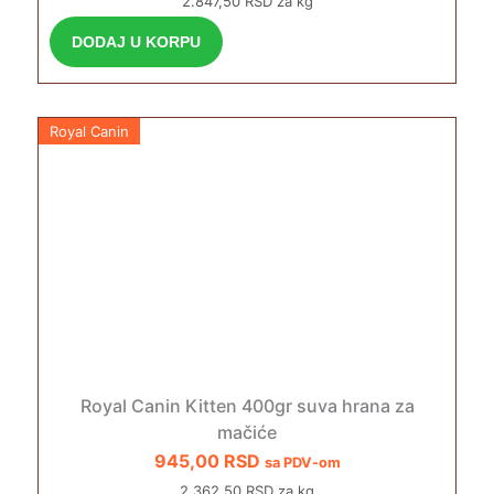
2.847,50 RSD za kg
DODAJ U KORPU
Royal Canin
Royal Canin Kitten 400gr suva hrana za
mačiće
945,00
RSD
sa PDV-om
2.362,50 RSD za kg