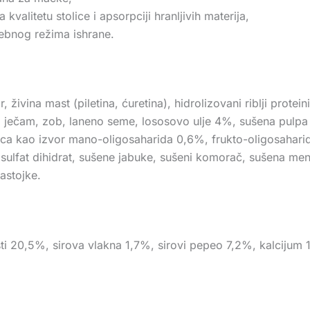
alitetu stolice i apsorpciji hranljivih materija,
sebnog režima ishrane.
, živina mast (piletina, ćuretina), hidrolizovani riblji protei
ina), ječam, zob, laneno seme, lososovo ulje 4%, sušena pulp
vasca kao izvor mano-oligosaharida 0,6%, frukto-oligosahari
sulfat dihidrat, sušene jabuke, sušeni komorač, sušena ment
astojke.
asti 20,5%, sirova vlakna 1,7%, sirovi pepeo 7,2%, kalcijum