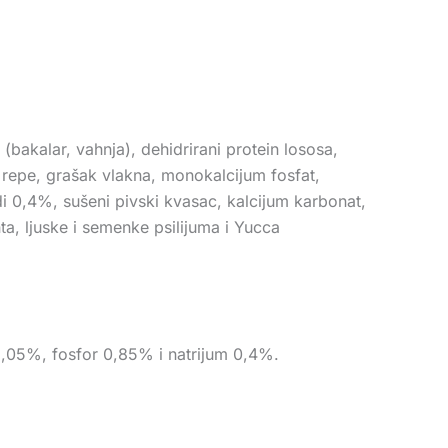
ni (bakalar, vahnja), dehidrirani protein lososa,
a repe, grašak vlakna, monokalcijum fosfat,
di 0,4%, sušeni pivski kvasac, kalcijum karbonat,
a, ljuske i semenke psilijuma i Yucca
 1,05%, fosfor 0,85% i natrijum 0,4%.