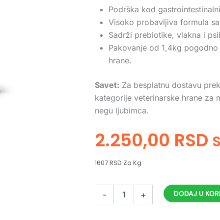
Podrška kod gastrointestinalni
Visoko probavljiva formula sa
Sadrži prebiotike, vlakna i ps
Pakovanje od 1,4kg pogodno z
hrane.
Savet:
Za besplatnu dostavu prek
kategorije veterinarske hrane za
negu ljubimca.
2.250,00
RSD
1607 RSD Za Kg
Craftia
DODAJ U KO
-
+
Galena
Gastrointestinal
Care