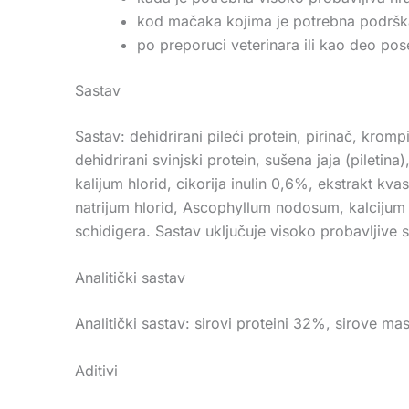
kod mačaka kojima je potrebna podrška kv
po preporuci veterinara ili kao deo po
Sastav
Sastav: dehidrirani pileći protein, pirinač, krompir
dehidrirani svinjski protein, sušena jaja (pilet
kalijum hlorid, cikorija inulin 0,6%, ekstrakt k
natrijum hlorid, Ascophyllum nodosum, kalcijum 
schidigera. Sastav uključuje visoko probavljive s
Analitički sastav
Analitički sastav: sirovi proteini 32%, sirove m
Aditivi