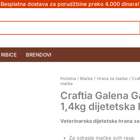
Besplatna dostava za porudžbine preko 4.000 dinara!
RIBICE
BRENDOVI
Početna
/
Mačke
/
Hrana za mačke
/ Craf
mačke
Craftia Galena G
1,4kg dijetetska
Veterinarska dijetetska hrana z
Za odrasle mačke svih rasa.