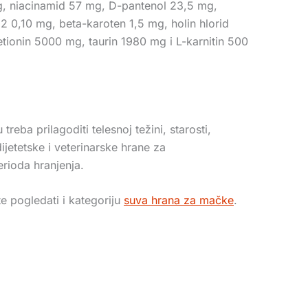
 mg, niacinamid 57 mg, D-pantenol 23,5 mg,
12 0,10 mg, beta-karoten 1,5 mg, holin hlorid
ionin 5000 mg, taurin 1980 mg i L-karnitin 500
ba prilagoditi telesnoj težini, starosti,
ijetetske i veterinarske hrane za
erioda hranjenja.
 pogledati i kategoriju
suva hrana za mačke
.