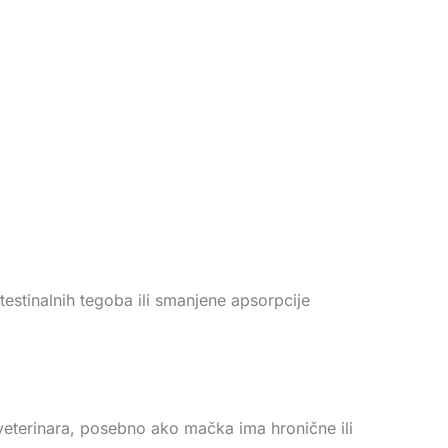
stinalnih tegoba ili smanjene apsorpcije
veterinara, posebno ako mačka ima hronične ili