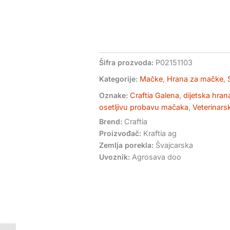
1,4kg
dijetetska
hrana
za
mačke
količina
Šifra prozvoda:
P02151103
Kategorije:
Mačke
,
Hrana za mačke
,
Oznake:
Craftia Galena
,
dijetska hra
osetljivu probavu mačaka
,
Veterinars
Brend:
Craftia
Proizvođač:
Kraftia ag
Zemlja porekla:
Švajcarska
Uvoznik:
Agrosava doo