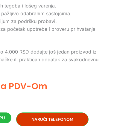
h tegoba i lošeg varenja.
 pažljivo odabranim sastojcima.
ilijum za podršku probavi.
a početak upotrebe i proveru prihvatanja
o 4.000 RSD dodajte još jedan proizvod iz
 mačke ili praktičan dodatak za svakodnevnu
Sa PDV-Om
RPU
NARUČI TELEFONOM