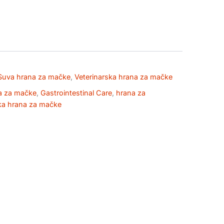
Suva hrana za mačke
,
Veterinarska hrana za mačke
na za mačke
,
Gastrointestinal Care
,
hrana za
ka hrana za mačke