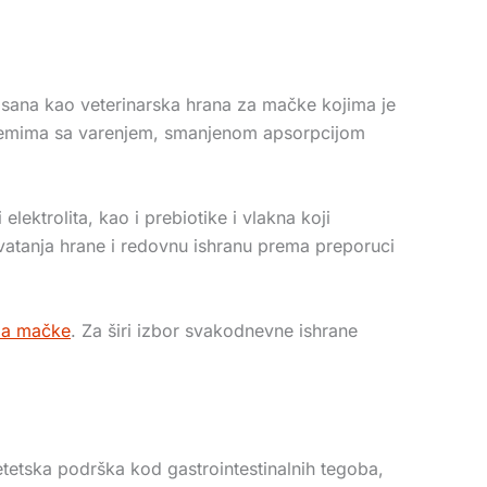
lisana kao veterinarska hrana za mačke kojima je
blemima sa varenjem, smanjenom apsorpcijom
ektrolita, kao i prebiotike i vlakna koji
hvatanja hrane i redovnu ishranu prema preporuci
 za mačke
. Za širi izbor svakodnevne ishrane
tetska podrška kod gastrointestinalnih tegoba,