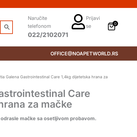
Naručite
Prijavi
0
telefonom
se
022/2102071
OFFICE@NOAPETWORLD.RS
tia Galena Gastrointestinal Care 1,4kg dijetetska hrana za
astrointestinal Care
 hrana za mačke
a odrasle mačke sa osetljivom probavom.