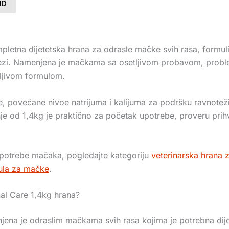
ND
ompletna dijetetska hrana za odrasle mačke svih rasa, formu
j nezi. Namenjena je mačkama sa osetljivom probavom, pro
vljivom formulom.
 povećane nivoe natrijuma i kalijuma za podršku ravnoteži el
anje od 1,4kg je praktično za početak upotrebe, proveru pri
 potrebe mačaka, pogledajte kategoriju
veterinarska hrana
ula za mačke
.
nal Care 1,4kg hrana?
njena je odraslim mačkama svih rasa kojima je potrebna dije