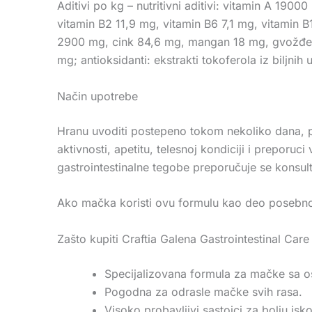
Aditivi po kg – nutritivni aditivi: vitamin A 19
vitamin B2 11,9 mg, vitamin B6 7,1 mg, vitamin B
2900 mg, cink 84,6 mg, mangan 18 mg, gvožđe 6
mg; antioksidanti: ekstrakti tokoferola iz biljnih 
Način upotrebe
Hranu uvoditi postepeno tokom nekoliko dana, po
aktivnosti, apetitu, telesnoj kondiciji i preporu
gastrointestinalne tegobe preporučuje se konsult
Ako mačka koristi ovu formulu kao deo posebnog
Zašto kupiti Craftia Galena Gastrointestinal Care
Specijalizovana formula za mačke sa o
Pogodna za odrasle mačke svih rasa.
Visoko probavljivi sastojci za bolju iskor