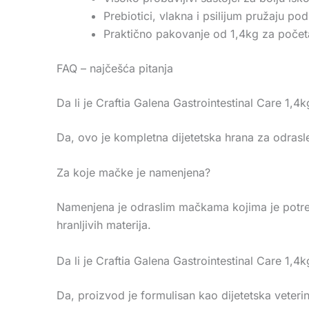
Prebiotici, vlakna i psilijum pružaju p
Praktično pakovanje od 1,4kg za početa
FAQ – najčešća pitanja
Da li je Craftia Galena Gastrointestinal Care 1,
Da, ovo je kompletna dijetetska hrana za odrasl
Za koje mačke je namenjena?
Namenjena je odraslim mačkama kojima je potrebn
hranljivih materija.
Da li je Craftia Galena Gastrointestinal Care 1,4
Da, proizvod je formulisan kao dijetetska veter