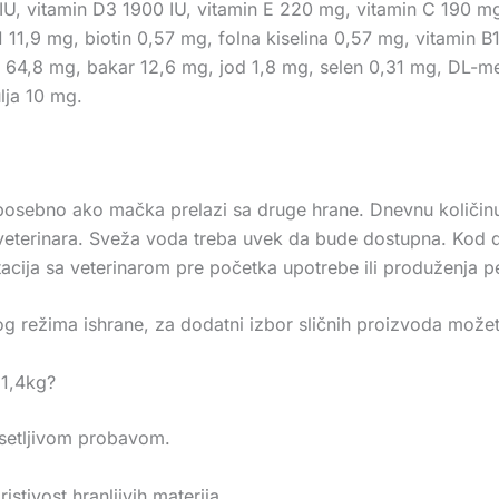
000 IU, vitamin D3 1900 IU, vitamin E 220 mg, vitamin C 190
1 11,9 mg, biotin 0,57 mg, folna kiselina 0,57 mg, vitamin B
4,8 mg, bakar 12,6 mg, jod 1,8 mg, selen 0,31 mg, DL-met
ulja 10 mg.
sebno ako mačka prelazi sa druge hrane. Dnevnu količinu tre
ci veterinara. Sveža voda treba uvek da bude dostupna. Kod d
acija sa veterinarom pre početka upotrebe ili produženja p
 režima ishrane, za dodatni izbor sličnih proizvoda možete
 1,4kg?
setljivom probavom.
istivost hranljivih materija.