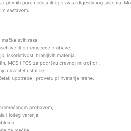
apsorptivnih poremećaja ili oporavka digestivnog sistema. Mo
anim sastavom.
 mačke svih rasa.
setljive ili poremećene probave.
 iskoristivosti hranljivih materija.
lin, MOS i FOS za podršku crevnoj mikroflori.
 i kvalitetu stolice.
etak upotrebe i proveru prihvatanja hrane.
i poremećenom probavom,
ja i lošeg varenja,
oblema,
rana za mačke,