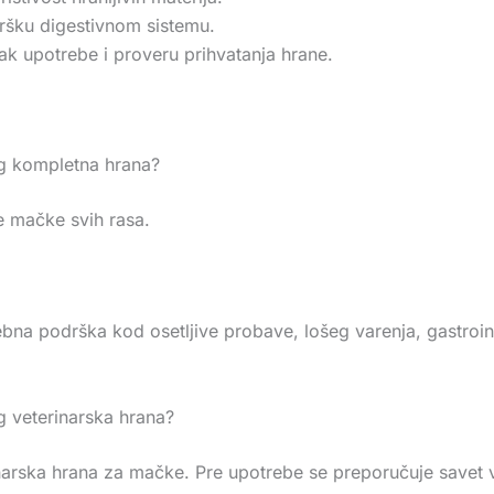
odršku digestivnom sistemu.
k upotrebe i proveru prihvatanja hrane.
4kg kompletna hrana?
e mačke svih rasa.
a podrška kod osetljive probave, lošeg varenja, gastrointe
kg veterinarska hrana?
inarska hrana za mačke. Pre upotrebe se preporučuje savet 