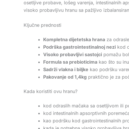
osetljive probave, lošeg varenja, intestinalnih 
visoko probavljivu hranu sa pažljivo izbalansir
Ključne prednosti
Kompletna dijetetska hrana
za odrasle
Podrška gastrointestinalnoj nezi
kod o
Visoko probavljivi sastojci
pomažu boljoj
Formula sa prebioticima
kao što su inu
Sadrži vlakna i biljke
kao podršku varenju
Pakovanje od 1,4kg
praktično je za poč
Kada koristiti ovu hranu?
kod odraslih mačaka sa osetljivom il
kod intestinalnih apsorptivnih poremeća
kao podršku kod gastrointestinalnih pr
kada je potrebna visoko probavljiva h