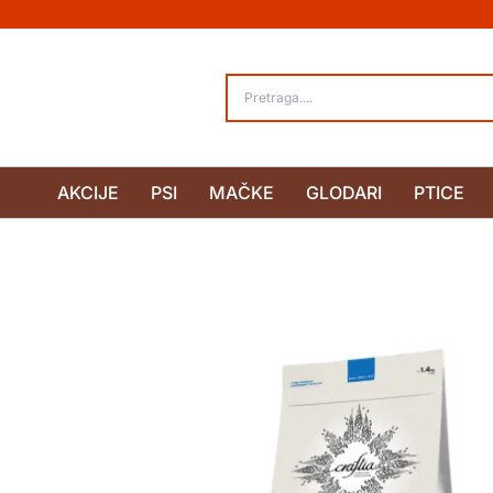
Pređi
na
sadržaj
AKCIJE
PSI
MAČKE
GLODARI
PTICE