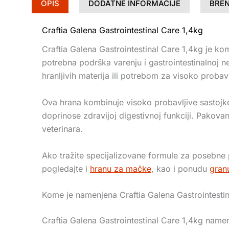
OPIS
DODATNE INFORMACIJE
BRE
Craftia Galena Gastrointestinal Care 1,4kg
Craftia Galena Gastrointestinal Care 1,4kg je k
potrebna podrška varenju i gastrointestinalno
hranljivih materija ili potrebom za visoko proba
Ova hrana kombinuje visoko probavljive sastojke,
doprinose zdravijoj digestivnoj funkciji. Pakov
veterinara.
Ako tražite specijalizovane formule za posebne
pogledajte i
hranu za mačke
, kao i ponudu
gran
Kome je namenjena Craftia Galena Gastrointesti
Craftia Galena Gastrointestinal Care 1,4kg name