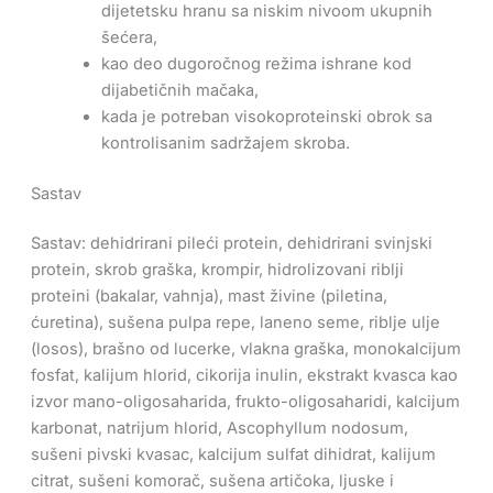
dijetetsku hranu sa niskim nivoom ukupnih
šećera,
kao deo dugoročnog režima ishrane kod
dijabetičnih mačaka,
kada je potreban visokoproteinski obrok sa
kontrolisanim sadržajem skroba.
Sastav
Sastav: dehidrirani pileći protein, dehidrirani svinjski
protein, skrob graška, krompir, hidrolizovani riblji
proteini (bakalar, vahnja), mast živine (piletina,
ćuretina), sušena pulpa repe, laneno seme, riblje ulje
(losos), brašno od lucerke, vlakna graška, monokalcijum
fosfat, kalijum hlorid, cikorija inulin, ekstrakt kvasca kao
izvor mano-oligosaharida, frukto-oligosaharidi, kalcijum
karbonat, natrijum hlorid, Ascophyllum nodosum,
sušeni pivski kvasac, kalcijum sulfat dihidrat, kalijum
citrat, sušeni komorač, sušena artičoka, ljuske i