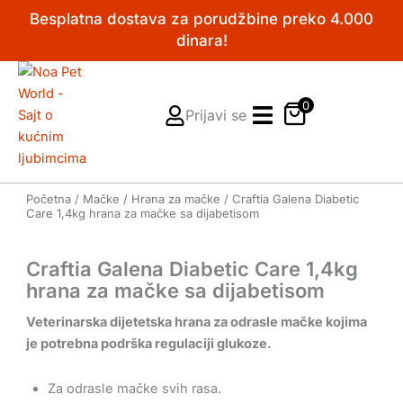
Pređi
Besplatna dostava za porudžbine preko 4.000
na
dinara!
sadržaj
0
Prijavi se
Početna
/
Mačke
/
Hrana za mačke
/ Craftia Galena Diabetic
Care 1,4kg hrana za mačke sa dijabetisom
Craftia Galena Diabetic Care 1,4kg
hrana za mačke sa dijabetisom
Veterinarska dijetetska hrana za odrasle mačke kojima
je potrebna podrška regulaciji glukoze.
Za odrasle mačke svih rasa.