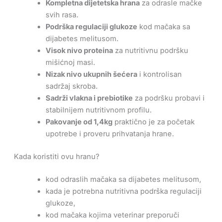
Kompletna dijetetska hrana
za odrasle mačke
svih rasa.
Podrška regulaciji glukoze
kod mačaka sa
dijabetes melitusom.
Visok nivo proteina
za nutritivnu podršku
mišićnoj masi.
Nizak nivo ukupnih šećera
i kontrolisan
sadržaj skroba.
Sadrži vlakna i prebiotike
za podršku probavi i
stabilnijem nutritivnom profilu.
Pakovanje od 1,4kg
praktično je za početak
upotrebe i proveru prihvatanja hrane.
Kada koristiti ovu hranu?
kod odraslih mačaka sa dijabetes melitusom,
kada je potrebna nutritivna podrška regulaciji
glukoze,
kod mačaka kojima veterinar preporuči