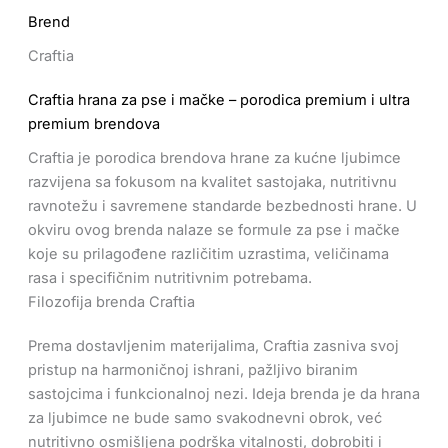
Brend
Craftia
Craftia hrana za pse i mačke – porodica premium i ultra
premium brendova
Craftia je porodica brendova hrane za kućne ljubimce
razvijena sa fokusom na kvalitet sastojaka, nutritivnu
ravnotežu i savremene standarde bezbednosti hrane. U
okviru ovog brenda nalaze se formule za pse i mačke
koje su prilagođene različitim uzrastima, veličinama
rasa i specifičnim nutritivnim potrebama.
Filozofija brenda Craftia
Prema dostavljenim materijalima, Craftia zasniva svoj
pristup na harmoničnoj ishrani, pažljivo biranim
sastojcima i funkcionalnoj nezi. Ideja brenda je da hrana
za ljubimce ne bude samo svakodnevni obrok, već
nutritivno osmišljena podrška vitalnosti, dobrobiti i