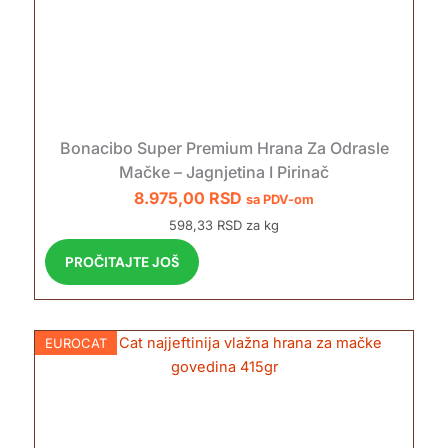
Bonacibo Super Premium Hrana Za Odrasle
Mačke – Jagnjetina I Pirinač
8.975,00
RSD
sa PDV-om
598,33 RSD za kg
PROČITAJTE JOŠ
EUROCAT