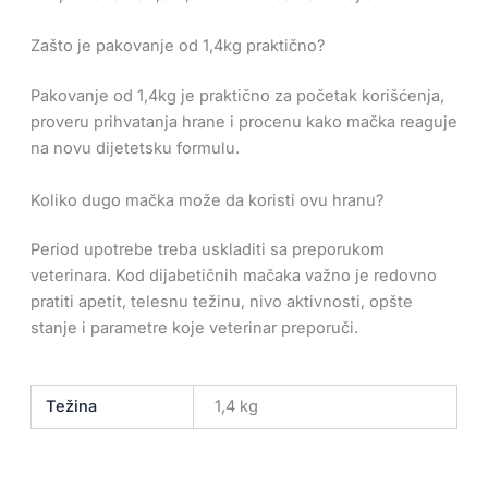
Zašto je pakovanje od 1,4kg praktično?
Pakovanje od 1,4kg je praktično za početak korišćenja,
proveru prihvatanja hrane i procenu kako mačka reaguje
na novu dijetetsku formulu.
Koliko dugo mačka može da koristi ovu hranu?
Period upotrebe treba uskladiti sa preporukom
veterinara. Kod dijabetičnih mačaka važno je redovno
pratiti apetit, telesnu težinu, nivo aktivnosti, opšte
stanje i parametre koje veterinar preporuči.
Težina
1,4 kg