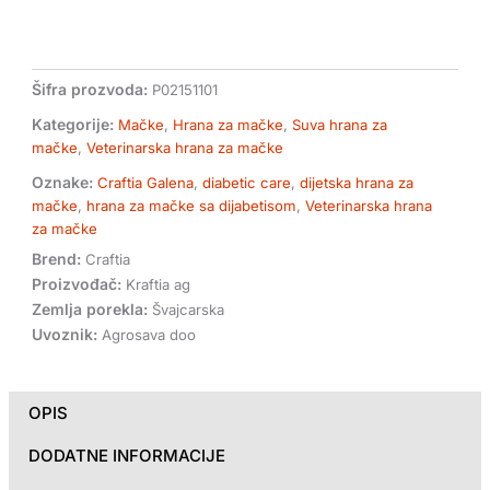
mačke
sa
dijabetisom
količina
Šifra prozvoda:
P02151101
Kategorije:
Mačke
,
Hrana za mačke
,
Suva hrana za
mačke
,
Veterinarska hrana za mačke
Oznake:
Craftia Galena
,
diabetic care
,
dijetska hrana za
mačke
,
hrana za mačke sa dijabetisom
,
Veterinarska hrana
za mačke
Brend:
Craftia
Proizvođač:
Kraftia ag
Zemlja porekla:
Švajcarska
Uvoznik:
Agrosava doo
OPIS
DODATNE INFORMACIJE