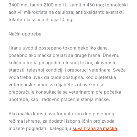
3400 mg, taurin 2100 mg i L-karnitin 450 mg; tehnološki
aditivi: mikrokristalna celuloza; antioksidanti: ekstrakti
tokoferola iz biljnih ulja 10 mg.
Način upotrebe
Hranu uvoditi postepeno tokom nekoliko dana,
posebno ako mačka prelazi sa druge hrane. Dnevnu
količinu treba prilagoditi telesnoj težini, aktivnosti,
starosti, telesnoj kondiciji i preporuci veterinara. Sveža
voda treba uvek da bude dostupna. Kod dijetetske i
veterinarske hrane za dijabetes obavezno se
preporučuje konsultacija sa veterinarom pre početka
upotrebe, kao i redovno praćenje stanja mačke.
Ako mačka koristi ovu formulu kao deo posebnog
režima ishrane, za dodatni izbor sličnih proizvoda
možete pogledati i kategoriju
suva hrana za mačke
.