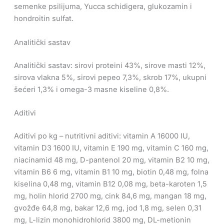
semenke psilijuma, Yucca schidigera, glukozamin i
hondroitin sulfat.
Analitički sastav
Analitički sastav: sirovi proteini 43%, sirove masti 12%,
sirova vlakna 5%, sirovi pepeo 7,3%, skrob 17%, ukupni
šećeri 1,3% i omega-3 masne kiseline 0,8%.
Aditivi
Aditivi po kg – nutritivni aditivi: vitamin A 16000 IU,
vitamin D3 1600 IU, vitamin E 190 mg, vitamin C 160 mg,
niacinamid 48 mg, D-pantenol 20 mg, vitamin B2 10 mg,
vitamin B6 6 mg, vitamin B1 10 mg, biotin 0,48 mg, folna
kiselina 0,48 mg, vitamin B12 0,08 mg, beta-karoten 1,5
mg, holin hlorid 2700 mg, cink 84,6 mg, mangan 18 mg,
gvožđe 64,8 mg, bakar 12,6 mg, jod 1,8 mg, selen 0,31
mg, L-lizin monohidrohlorid 3800 mg, DL-metionin