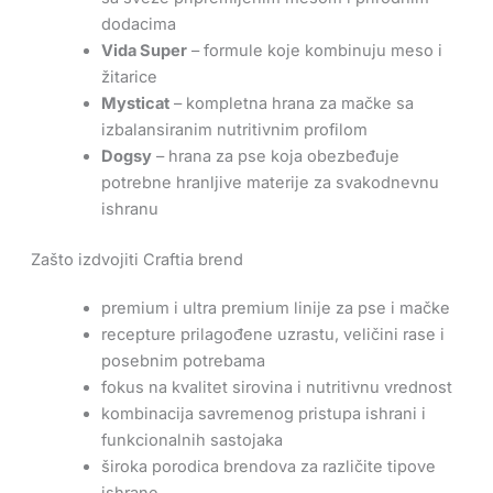
dodacima
Vida Super
– formule koje kombinuju meso i
žitarice
Mysticat
– kompletna hrana za mačke sa
izbalansiranim nutritivnim profilom
Dogsy
– hrana za pse koja obezbeđuje
potrebne hranljive materije za svakodnevnu
ishranu
Zašto izdvojiti Craftia brend
premium i ultra premium linije za pse i mačke
recepture prilagođene uzrastu, veličini rase i
posebnim potrebama
fokus na kvalitet sirovina i nutritivnu vrednost
kombinacija savremenog pristupa ishrani i
funkcionalnih sastojaka
široka porodica brendova za različite tipove