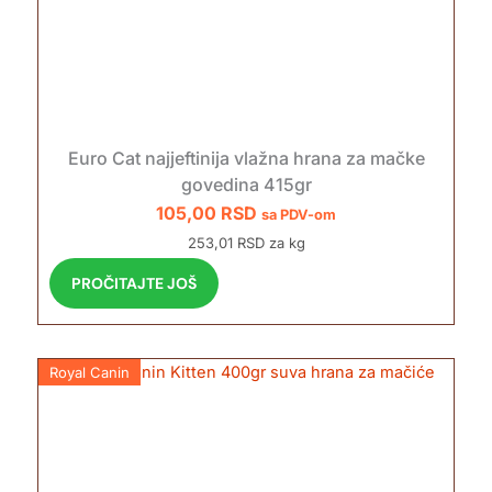
Euro Cat najjeftinija vlažna hrana za mačke
govedina 415gr
105,00
RSD
sa PDV-om
253,01 RSD za kg
PROČITAJTE JOŠ
Royal Canin