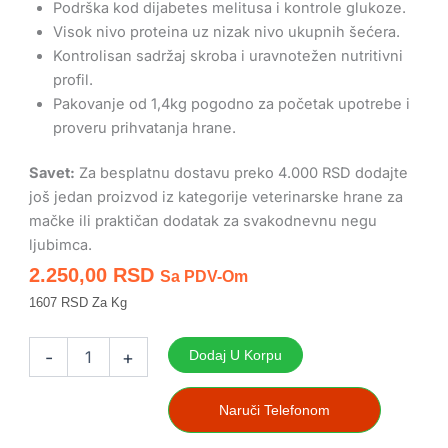
Podrška kod dijabetes melitusa i kontrole glukoze.
Visok nivo proteina uz nizak nivo ukupnih šećera.
Kontrolisan sadržaj skroba i uravnotežen nutritivni
profil.
Pakovanje od 1,4kg pogodno za početak upotrebe i
proveru prihvatanja hrane.
Savet:
Za besplatnu dostavu preko 4.000 RSD dodajte
još jedan proizvod iz kategorije veterinarske hrane za
mačke ili praktičan dodatak za svakodnevnu negu
ljubimca.
2.250,00
RSD
Sa PDV-Om
1607 RSD Za Kg
Craftia
Galena
-
+
Dodaj U Korpu
Diabetic
Care
1,4kg
Naruči Telefonom
hrana
za