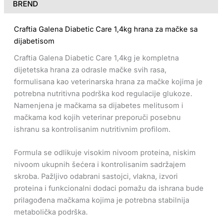
BREND
Craftia Galena Diabetic Care 1,4kg hrana za mačke sa
dijabetisom
Craftia Galena Diabetic Care 1,4kg je kompletna
dijetetska hrana za odrasle mačke svih rasa,
formulisana kao veterinarska hrana za mačke kojima je
potrebna nutritivna podrška kod regulacije glukoze.
Namenjena je mačkama sa dijabetes melitusom i
mačkama kod kojih veterinar preporuči posebnu
ishranu sa kontrolisanim nutritivnim profilom.
Formula se odlikuje visokim nivoom proteina, niskim
nivoom ukupnih šećera i kontrolisanim sadržajem
skroba. Pažljivo odabrani sastojci, vlakna, izvori
proteina i funkcionalni dodaci pomažu da ishrana bude
prilagođena mačkama kojima je potrebna stabilnija
metabolička podrška.