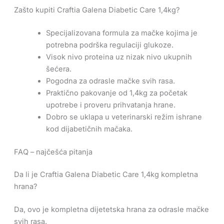
Zašto kupiti Craftia Galena Diabetic Care 1,4kg?
Specijalizovana formula za mačke kojima je
potrebna podrška regulaciji glukoze.
Visok nivo proteina uz nizak nivo ukupnih
šećera.
Pogodna za odrasle mačke svih rasa.
Praktično pakovanje od 1,4kg za početak
upotrebe i proveru prihvatanja hrane.
Dobro se uklapa u veterinarski režim ishrane
kod dijabetičnih mačaka.
FAQ – najčešća pitanja
Da li je Craftia Galena Diabetic Care 1,4kg kompletna
hrana?
Da, ovo je kompletna dijetetska hrana za odrasle mačke
svih rasa.