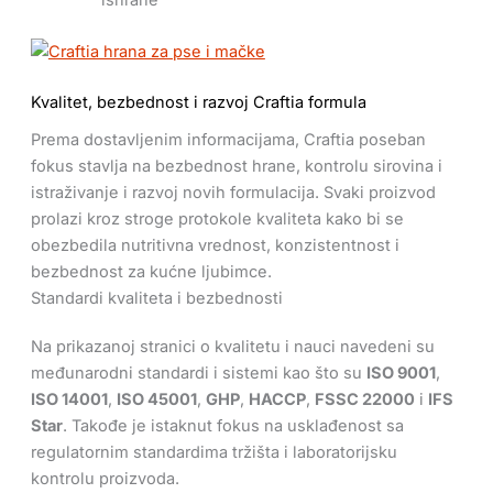
ishrane
Kvalitet, bezbednost i razvoj Craftia formula
Prema dostavljenim informacijama, Craftia poseban
fokus stavlja na bezbednost hrane, kontrolu sirovina i
istraživanje i razvoj novih formulacija. Svaki proizvod
prolazi kroz stroge protokole kvaliteta kako bi se
obezbedila nutritivna vrednost, konzistentnost i
bezbednost za kućne ljubimce.
Standardi kvaliteta i bezbednosti
Na prikazanoj stranici o kvalitetu i nauci navedeni su
međunarodni standardi i sistemi kao što su
ISO 9001
,
ISO 14001
,
ISO 45001
,
GHP
,
HACCP
,
FSSC 22000
i
IFS
Star
. Takođe je istaknut fokus na usklađenost sa
regulatornim standardima tržišta i laboratorijsku
kontrolu proizvoda.