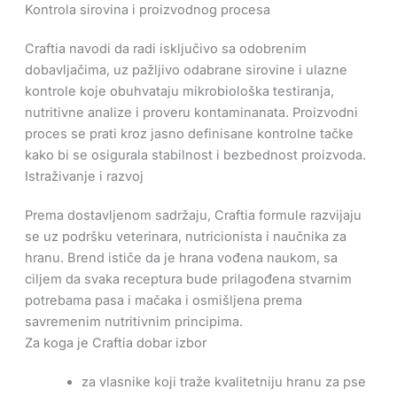
Kontrola sirovina i proizvodnog procesa
Craftia navodi da radi isključivo sa odobrenim
dobavljačima, uz pažljivo odabrane sirovine i ulazne
kontrole koje obuhvataju mikrobiološka testiranja,
nutritivne analize i proveru kontaminanata. Proizvodni
proces se prati kroz jasno definisane kontrolne tačke
kako bi se osigurala stabilnost i bezbednost proizvoda.
Istraživanje i razvoj
Prema dostavljenom sadržaju, Craftia formule razvijaju
se uz podršku veterinara, nutricionista i naučnika za
hranu. Brend ističe da je hrana vođena naukom, sa
ciljem da svaka receptura bude prilagođena stvarnim
potrebama pasa i mačaka i osmišljena prema
savremenim nutritivnim principima.
Za koga je Craftia dobar izbor
za vlasnike koji traže kvalitetniju hranu za pse