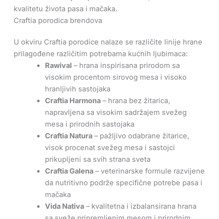
kvalitetu života pasa i mačaka.
Craftia porodica brendova
U okviru Craftia porodice nalaze se različite linije hrane
prilagođene različitim potrebama kućnih ljubimaca:
Rawival
– hrana inspirisana prirodom sa
visokim procentom sirovog mesa i visoko
hranljivih sastojaka
Craftia Harmona
– hrana bez žitarica,
napravljena sa visokim sadržajem svežeg
mesa i prirodnih sastojaka
Craftia Natura
– pažljivo odabrane žitarice,
visok procenat svežeg mesa i sastojci
prikupljeni sa svih strana sveta
Craftia Galena
– veterinarske formule razvijene
da nutritivno podrže specifične potrebe pasa i
mačaka
Vida Nativa
– kvalitetna i izbalansirana hrana
sa sveže pripremljenim mesom i prirodnim