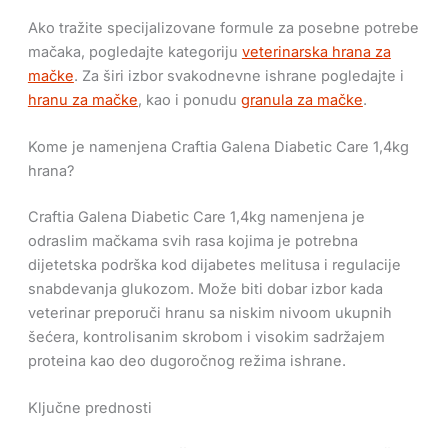
Ako tražite specijalizovane formule za posebne potrebe
mačaka, pogledajte kategoriju
veterinarska hrana za
mačke
. Za širi izbor svakodnevne ishrane pogledajte i
hranu za mačke
, kao i ponudu
granula za mačke
.
Kome je namenjena Craftia Galena Diabetic Care 1,4kg
hrana?
Craftia Galena Diabetic Care 1,4kg namenjena je
odraslim mačkama svih rasa kojima je potrebna
dijetetska podrška kod dijabetes melitusa i regulacije
snabdevanja glukozom. Može biti dobar izbor kada
veterinar preporuči hranu sa niskim nivoom ukupnih
šećera, kontrolisanim skrobom i visokim sadržajem
proteina kao deo dugoročnog režima ishrane.
Ključne prednosti