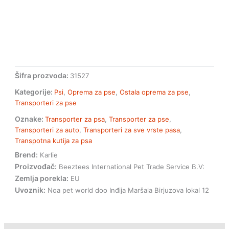
Šifra prozvoda:
31527
Kategorije:
Psi
,
Oprema za pse
,
Ostala oprema za pse
,
Transporteri za pse
Oznake:
Transporter za psa
,
Transporter za pse
,
Transporteri za auto
,
Transporteri za sve vrste pasa
,
Transpotna kutija za psa
Brend:
Karlie
Proizvođač:
Beeztees International Pet Trade Service B.V:
Zemlja porekla:
EU
Uvoznik:
Noa pet world doo Inđija Maršala Birjuzova lokal 12