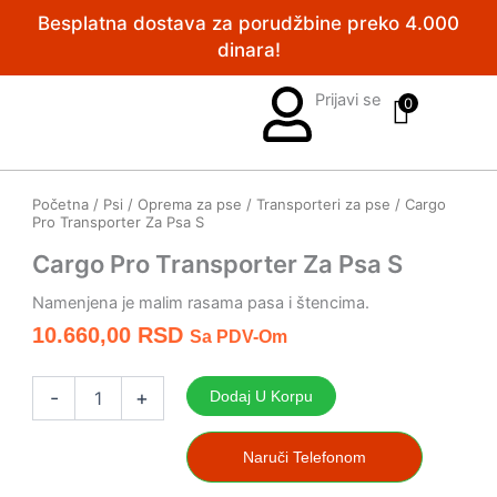
Pređi
Besplatna dostava za porudžbine preko 4.000
na
dinara!
sadržaj
Prijavi se
0
Početna
/
Psi
/
Oprema za pse
/
Transporteri za pse
/ Cargo
Pro Transporter Za Psa S
Cargo Pro Transporter Za Psa S
Namenjena je malim rasama pasa i štencima.
10.660,00
RSD
Sa PDV-Om
Cargo
Pro
-
+
Dodaj U Korpu
Transporter
Za
Psa
Naruči Telefonom
S
količina