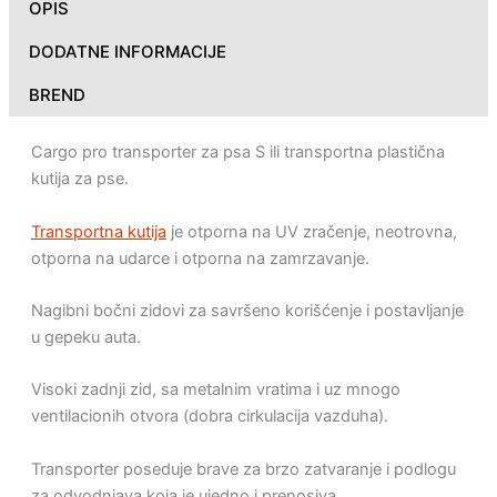
OPIS
DODATNE INFORMACIJE
BREND
Cargo pro transporter za psa S ili transportna plastična
kutija za pse.
Transportna kutija
je otporna na UV zračenje, neotrovna,
otporna na udarce i otporna na zamrzavanje.
Nagibni bočni zidovi za savršeno korišćenje i postavljanje
u gepeku auta.
Visoki zadnji zid, sa metalnim vratima i uz mnogo
ventilacionih otvora (dobra cirkulacija vazduha).
Transporter poseduje brave za brzo zatvaranje i podlogu
za odvodnjava koja je ujedno i prenosiva.