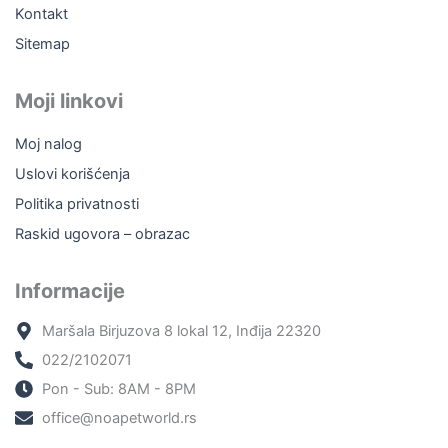
Kontakt
Sitemap
Moji linkovi
Moj nalog
Uslovi korišćenja
Politika privatnosti
Raskid ugovora – obrazac
Informacije
Maršala Birjuzova 8 lokal 12, Inđija 22320
022/2102071
Pon - Sub: 8AM - 8PM
office@noapetworld.rs