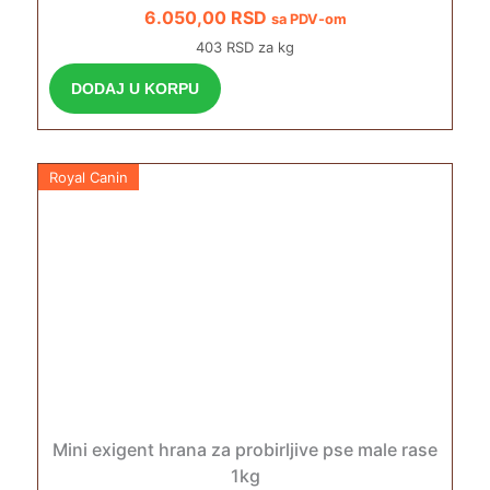
6.050,00
RSD
sa PDV-om
403 RSD za kg
DODAJ U KORPU
Royal Canin
Mini exigent hrana za probirljive pse male rase
1kg