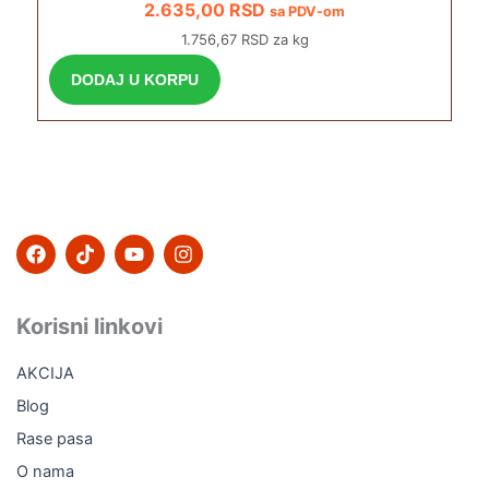
2.635,00
RSD
sa PDV-om
1.756,67 RSD za kg
DODAJ U KORPU
F
T
Y
I
a
i
o
n
c
k
u
s
e
t
t
t
b
o
u
a
Korisni linkovi
o
k
b
g
o
e
r
AKCIJA
k
a
m
Blog
Rase pasa
O nama