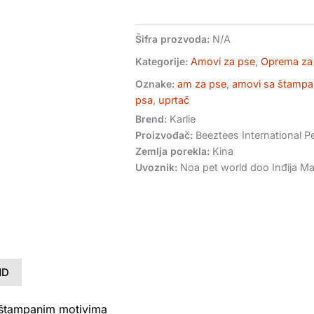
Šifra prozvoda:
N/A
Kategorije:
Amovi za pse
,
Oprema za
Oznake:
am za pse
,
amovi sa štampa
psa
,
uprtač
Brend:
Karlie
Proizvođač:
Beeztees International Pe
Zemlja porekla:
Kina
Uvoznik:
Noa pet world doo Inđija Mar
ND
a štampanim motivima