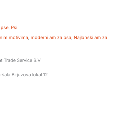
 pse
,
Psi
nim motivima
,
moderni am za psa
,
Najlonski am za
t Trade Service B.V:
šala Birjuzova lokal 12