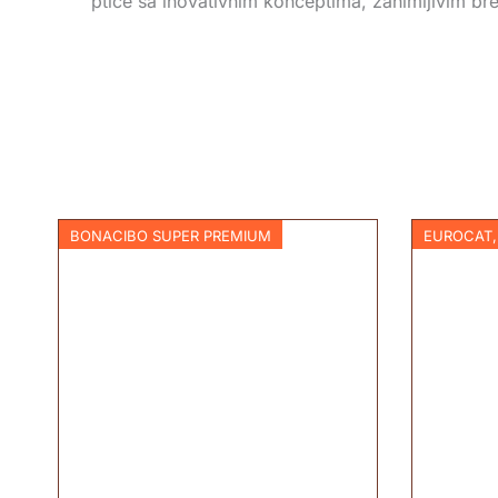
ptice sa inovativnim konceptima, zanimljivim b
BONACIBO SUPER PREMIUM
EUROCAT