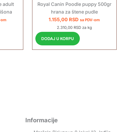
e adult
Royal Canin Poodle puppy 500gr
bišona
hrana za štene pudle
1.155,00
RSD
-om
sa PDV-om
2.310,00 RSD za kg
DODAJ U KORPU
Informacije