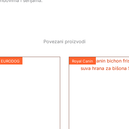
rendovima i serijama.
Povezani proizvodi
,
EURODOG
Royal Canin