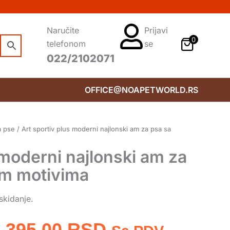
Naručite
Prijavi
0
telefonom
se
022/2102071
OFFICE@NOAPETWORLD.RS
a pse
/ Art sportiv plus moderni najlonski am za psa sa
 moderni najlonski am za
im motivima
skidanje.
Raspon
.395,00
RSD