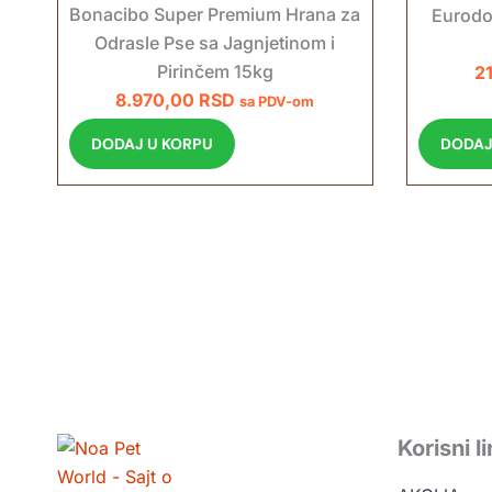
Bonacibo Super Premium Hrana za
Eurodo
Odrasle Pse sa Jagnjetinom i
Pirinčem 15kg
2
8.970,00
RSD
sa PDV-om
DODAJ
DODAJ U KORPU
Korisni l