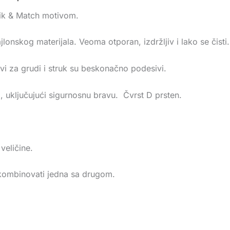
ik & Match motivom.
onskog materijala. Veoma otporan, izdržljiv i lako se čisti
evi za grudi i struk su beskonačno podesivi.
uključujući sigurnosnu bravu. Čvrst D prsten.
veličine.
ombinovati jedna sa drugom.