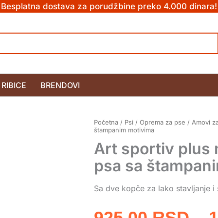
Besplatna dostava za porudžbine preko 4.000 dinara!
RIBICE
BRENDOVI
Početna
/
Psi
/
Oprema za pse
/
Amovi z
štampanim motivima
Art sportiv plus
psa sa štampan
Sa dve kopče za lako stavljanje i 
925,00
RSD
–
1