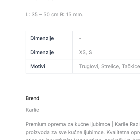
L: 35 – 50 cm B: 15 mm.
Dimenzije
-
Dimenzije
XS, S
Motivi
Truglovi, Strelice, Tačkic
Brend
Karlie
Premium oprema za kućne ljubimce | Karlie Razli
proizvoda za sve kućne ljubimce. Kvalitetna op