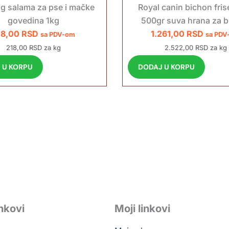
g salama za pse i mačke
Royal canin bichon fris
govedina 1kg
500gr suva hrana za 
18,00
RSD
1.261,00
RSD
sa PDV-om
sa PDV
218,00 RSD za kg
2.522,00 RSD za kg
 U KORPU
DODAJ U KORPU
inkovi
Moji linkovi