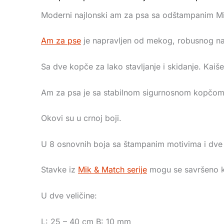
Moderni najlonski am za psa sa odštampanim M
Am za pse
je napravljen od mekog, robusnog najl
Sa dve kopče za lako stavljanje i skidanje. Kaiš
Am za psa je sa stabilnom sigurnosnom kopčom, 
Okovi su u crnoj boji.
U
8 osnovnih boja sa štampanim motivima i dve 
Stavke iz
Mik & Match serije
mogu se savršeno k
U dve veličine:
L: 25 – 40 cm B: 10 mm