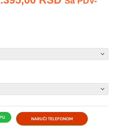
Sa PDV-
Cena:
Od
925,00 RSD
Do
1.395,00 RSD
RPU
NARUČI TELEFONOM