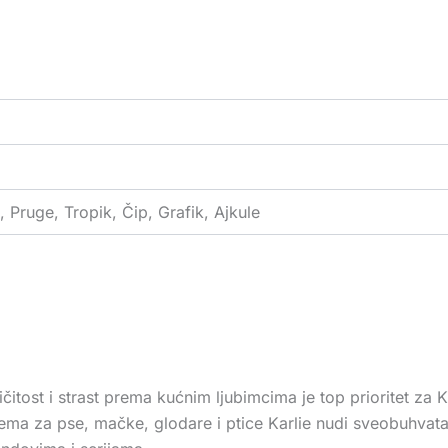
e, Pruge, Tropik, Čip, Grafik, Ajkule
čitost i strast prema kućnim ljubimcima je top prioritet za
rema za pse, mačke, glodare i ptice Karlie nudi sveobuhvat