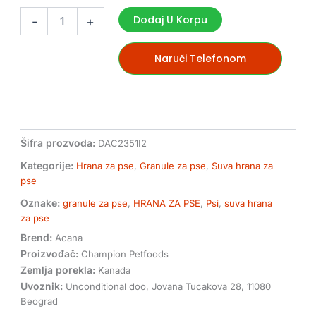
singl
Dodaj U Korpu
-
+
grass-
fed
lamb
Naruči Telefonom
hrana
za
pse
2
kg
količina
Šifra prozvoda:
DAC2351I2
Kategorije:
Hrana za pse
,
Granule za pse
,
Suva hrana za
pse
Oznake:
granule za pse
,
HRANA ZA PSE
,
Psi
,
suva hrana
za pse
Brend:
Acana
Proizvođač:
Champion Petfoods
Zemlja porekla:
Kanada
Uvoznik:
Unconditional doo, Jovana Tucakova 28, 11080
Beograd