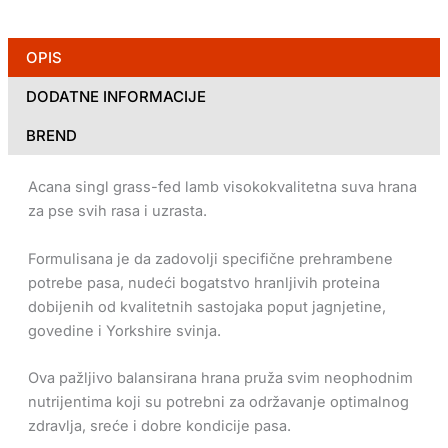
OPIS
DODATNE INFORMACIJE
BREND
Acana singl grass-fed lamb visokokvalitetna suva hrana
za pse svih rasa i uzrasta.
Formulisana je da zadovolji specifične prehrambene
potrebe pasa, nudeći bogatstvo hranljivih proteina
dobijenih od kvalitetnih sastojaka poput jagnjetine,
govedine i Yorkshire svinja.
Ova pažljivo balansirana hrana pruža svim neophodnim
nutrijentima koji su potrebni za održavanje optimalnog
zdravlja, sreće i dobre kondicije pasa.