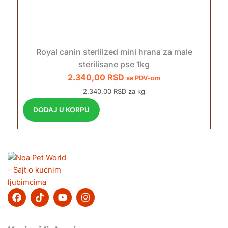
Royal canin sterilized mini hrana za male
sterilisane pse 1kg
2.340,00
RSD
sa PDV-om
2.340,00 RSD za kg
DODAJ U KORPU
F
T
Y
I
a
i
o
n
c
k
u
s
e
t
t
t