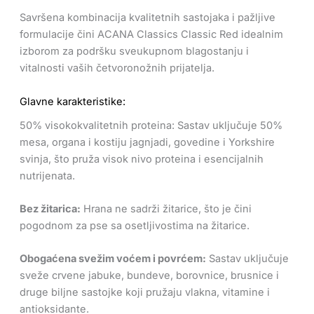
Savršena kombinacija kvalitetnih sastojaka i pažljive
formulacije čini ACANA Classics Classic Red idealnim
izborom za podršku sveukupnom blagostanju i
vitalnosti vaših četvoronožnih prijatelja.
Glavne karakteristike:
50% visokokvalitetnih proteina: Sastav uključuje 50%
mesa, organa i kostiju jagnjadi, govedine i Yorkshire
svinja, što pruža visok nivo proteina i esencijalnih
nutrijenata.
Bez žitarica:
Hrana ne sadrži žitarice, što je čini
pogodnom za pse sa osetljivostima na žitarice.
Obogaćena svežim voćem i povrćem:
Sastav uključuje
sveže crvene jabuke, bundeve, borovnice, brusnice i
druge biljne sastojke koji pružaju vlakna, vitamine i
antioksidante.