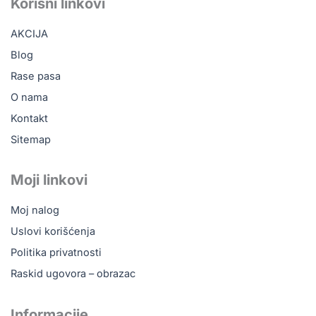
b
o
u
a
Korisni linkovi
o
k
b
g
o
e
r
AKCIJA
k
a
m
Blog
Rase pasa
O nama
Kontakt
Sitemap
Moji linkovi
Moj nalog
Uslovi korišćenja
Politika privatnosti
Raskid ugovora – obrazac
Informacije