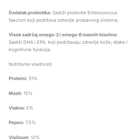
Dodatak probiotika:
Sadrži probiotik Enterococcus
faecium koji podržava zdravlje probavnog sistema.
Visok sadržaj omega-3 i omega-6 masnih kiselina:
Sadrži DHA i EPA, koji podržavaju zdravlje kože, dlake i
kognitivne funkcije.
Nutritivne vrednosti
Proteini:
31%
Masti:
15%
Vlakna:
5%
Pepeo:
7.5%
Vlažnost:
12%