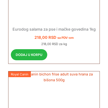
Eurodog salama za pse i mačke govedina 1kg
218,00
RSD
sa PDV-om
218,00 RSD za kg
DODAJ U KORPU
Royal Canin