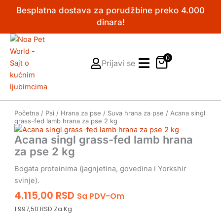
Pređi
Besplatna dostava za porudžbine preko 4.000
na
dinara!
sadržaj
0
Prijavi se
Početna
/
Psi
/
Hrana za pse
/
Suva hrana za pse
/ Acana singl
grass-fed lamb hrana za pse 2 kg
Acana singl grass-fed lamb hrana
za pse 2 kg
Bogata proteinima (jagnjetina, govedina i Yorkshir
svinje).
4.115,00
RSD
Sa PDV-Om
1.997,50 RSD Za Kg
Acana