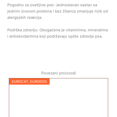
Pogodno za osetljive pse: Jednostavan sastav sa
jednim izvorom proteina i bez žitarica smanjuje rizik od
alergijskih reakcija.
Podrška zdravlju: Obogaćena je vitaminima, mineralima
i antioksidantima koji podržavaju opšte zdravlje psa.
Povezani proizvodi
EUROCAT
,
EURODOG