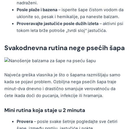
nadraženi.
Posle plaže i bazena
– isperite šape čistom vodom da
uklonite so, pesak i hemikalije, pa naneste balzam.
Proveravajte jastučiće posle dužih izleta
– aktivni psi
tokom leta brže potroše „tvrdi sloj“ jastučića.
Svakodnevna rutina nege psećih šapa
Najveća greška vlasnika je što o šapama razmišljaju samo
kada se pojavi problem. Ozbiljna nega psećih šapa traje
minut-dva dnevno i drastično smanjuje verovatnoću da
ćete ikada doći do pucanja, infekcije ili hramanja.
Mini rutina koja staje u 2 minuta
Provera
– posle svake šetnje pogledajte sve četiri
šape, između prstiju, jastučiće i nokte.