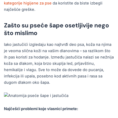
kategorije higijene za pse
da koristite da biste izbegli
najčešće greške.
Zašto su pseće šape osetljivije nego
što mislimo
Iako jastučići izgledaju kao najtvrđi deo psa, koža na njima
je veoma slična koži na vašim dlanovima – sa razlikom što
ih pas koristi za hodanje. Između jastučića nalazi se nežnija
koža sa dlakom, koja brzo skuplja led, prljavštinu,
hemikalije i vlagu. Sve to može da dovede do pucanja,
infekcija ili upala, posebno kod aktivnih pasa i rasa sa
dugom dlakom oko šapa.
Najčešći problemi koje vlasnici primete: