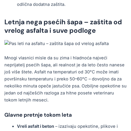
odlična dodatna zaštita.
Letnja nega psećih šapa – zaštita od
vrelog asfalta i suve podloge
Mnogi vlasnici misle da su zima i hladnoća najveći
neprijatelj psećih šapa, ali realnost je da leto često nanese
još više štete. Asfalt na temperaturi od 30°C može imati
površinsku temperaturu i preko 50–60°C – dovoljno da za
nekoliko minuta opeče jastučiće psa. Ozbiljne opekotine su
jedan od najčešćih razloga za hitne posete veterinaru
tokom letnjih meseci.
Glavne pretnje tokom leta
Vreli asfalt i beton
– izazivaju opekotine, plikove i