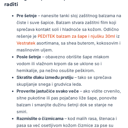
raditi
Pre šetnje
– nanesite tanki sloj zaštitnog balzama na
čiste i suve šapice. Balzam stvara zaštitni film koji
sprečava kontakt soli i hladnoće sa kožom. Odlično
rešenje je
PEDITEK balzam za šape i njušku 30ml
iz
Vestratek
asortimana, sa shea buterom, kokosovim i
maslinovim uljem.
Posle šetnje
– obavezno obrišite šape mlakom
vodom ili vlažnom krpom da se uklone so i
hemikalije, pa nežno osušite peškirom.
Skratite dlaku između prstiju
– tako se sprečava
skupljanje snega i grudvica leda.
Proverite jastučiće svako veče
– ako vidite crvenilo,
sitne pukotine ili pas pojačano liže šape, ponovite
balzam i smanjite dužinu šetnji dok se stanje ne
smiri.
Razmislite o čizmicama
– kod malih rasa, štenaca i
pasa sa već osetljivom kožom čizmice za pse su