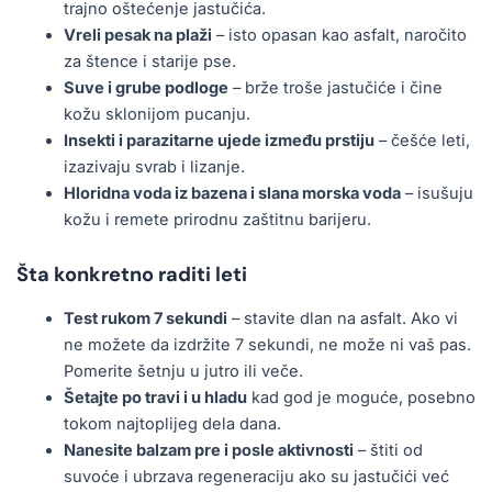
trajno oštećenje jastučića.
Vreli pesak na plaži
– isto opasan kao asfalt, naročito
za štence i starije pse.
Suve i grube podloge
– brže troše jastučiće i čine
kožu sklonijom pucanju.
Insekti i parazitarne ujede između prstiju
– češće leti,
izazivaju svrab i lizanje.
Hloridna voda iz bazena i slana morska voda
– isušuju
kožu i remete prirodnu zaštitnu barijeru.
Šta konkretno raditi leti
Test rukom 7 sekundi
– stavite dlan na asfalt. Ako vi
ne možete da izdržite 7 sekundi, ne može ni vaš pas.
Pomerite šetnju u jutro ili veče.
Šetajte po travi i u hladu
kad god je moguće, posebno
tokom najtoplijeg dela dana.
Nanesite balzam pre i posle aktivnosti
– štiti od
suvoće i ubrzava regeneraciju ako su jastučići već