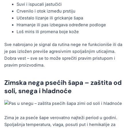
Suvi i ispucali jastučići
Crvenilo i otok između prstiju
Učestalo lizanje ili grickanje šapa
Hramanje ili pas izbegava određene podloge
Loš miris ili promena boje kože
Sve nabrojano je signal da rutina nege ne funkcioniše ili da
je pas izložen previše agresivnim spoljašnjim uticajima.
Dobra vest – sve se to može sprečiti pravim pristupom i
pravim proizvodima.
Zimska nega psećih šapa – zaštita od
soli, snega i hladnoće
Zima je za pseće šape verovatno najteži period u godini.
Spoljašnja temperatura, vlaga, posuti put i hemikalije za