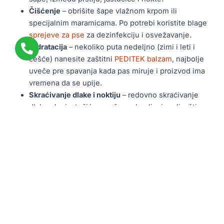
Čišćenje
– obrišite šape vlažnom krpom ili
specijalnim maramicama. Po potrebi koristite blage
sprejeve za pse
za dezinfekciju i osvežavanje.
Hidratacija
– nekoliko puta nedeljno (zimi i leti i
češće) nanesite zaštitni
PEDITEK balzam
, najbolje
uveče pre spavanja kada pas miruje i proizvod ima
vremena da se upije.
Skraćivanje dlake i noktiju
– redovno skraćivanje
dlake oko jastučića sprečava skupljanje prljavštine,
dok kratki nokti čuvaju pravilno držanje šape.
Redovno kupanje
– koristite blage
šampone za pse
koji ne isušuju kožu i čuvaju prirodnu zaštitnu
barijeru.
Šta NE raditi pri nezi šapa
Ne koristite ljudske kreme i balzame – mogu sadržati
sastojke opasne za psa ako ih poliže.