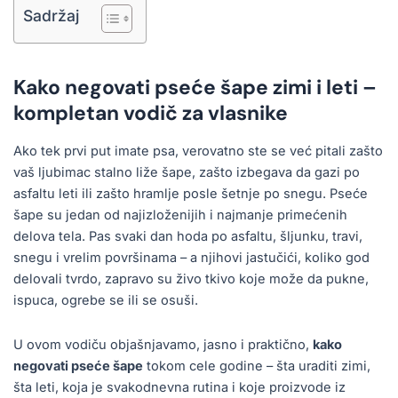
Sadržaj
Kako negovati pseće šape zimi i leti –
kompletan vodič za vlasnike
Ako tek prvi put imate psa, verovatno ste se već pitali zašto
vaš ljubimac stalno liže šape, zašto izbegava da gazi po
asfaltu leti ili zašto hramlje posle šetnje po snegu. Pseće
šape su jedan od najizloženijih i najmanje primećenih
delova tela. Pas svaki dan hoda po asfaltu, šljunku, travi,
snegu i vrelim površinama – a njihovi jastučići, koliko god
delovali tvrdo, zapravo su živo tkivo koje može da pukne,
ispuca, ogrebe se ili se osuši.
U ovom vodiču objašnjavamo, jasno i praktično,
kako
negovati pseće šape
tokom cele godine – šta uraditi zimi,
šta leti, koja je svakodnevna rutina i koje proizvode iz