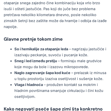
otapanje snega zajedno čine kombinaciju koja vrlo brzo
isuši i ošteti jastučiće. Pas koji do juče bez problema
pretrčava nekoliko kilometara dnevno, posle nekoliko
zimskih šetnji bez zaštite može da hramlje i odbija da izađe
napolje.
Glavne pretnje tokom zime
So i hemikalije za otapanje leda
– nagrizaju jastučiće i
izazivaju peckanje, suvoću i pucanje kože.
Sneg i led između prstiju
– formiraju male grudvice
koje mogu da bole i izazovu mikropovrede.
Naglo zagrevanje šapa kod kuće
– prelazak iz minusa
u toplu prostoriju izaziva osetljivost i sušenje kože.
Vlaga i hladnoća
– produžen kontakt sa mokrim i
hladnim površinama smanjuje cirkulaciju i čini kožu
osetljivijom.
Kako negovati pseće šape zimi šta konkretno