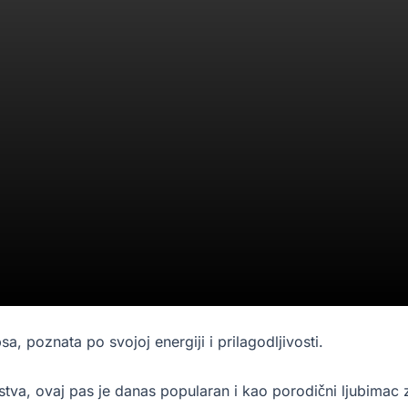
a, poznata po svojoj energiji i prilagodljivosti.
va, ovaj pas je danas popularan i kao porodični ljubimac zb