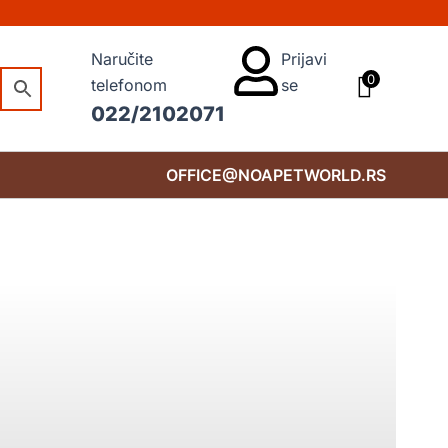
Naručite
Prijavi
0
telefonom
se
022/2102071
OFFICE@NOAPETWORLD.RS