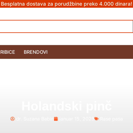
Besplatna dostava za porudžbine preko 4.000 dinara!
RIBICE
BRENDOVI
Holandski pinč
dr. Suzana Babin
januar 15, 2025
Rase pasa