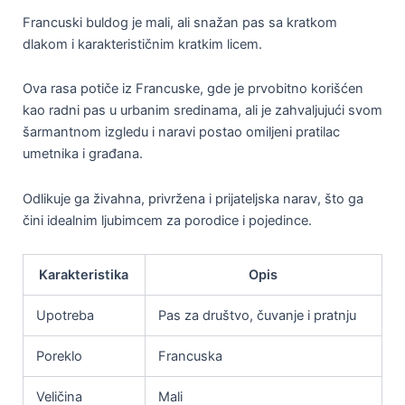
Francuski buldog je mali, ali snažan pas sa kratkom
dlakom i karakterističnim kratkim licem.
Ova rasa potiče iz Francuske, gde je prvobitno korišćen
kao radni pas u urbanim sredinama, ali je zahvaljujući svom
šarmantnom izgledu i naravi postao omiljeni pratilac
umetnika i građana.
Odlikuje ga živahna, privržena i prijateljska narav, što ga
čini idealnim ljubimcem za porodice i pojedince.
Karakteristika
Opis
Upotreba
Pas za društvo, čuvanje i pratnju
Poreklo
Francuska
Veličina
Mali