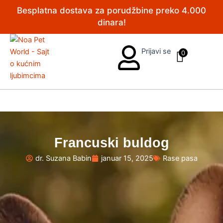
Pređi
Besplatna dostava za porudžbine preko 4.000
na
dinara!
sadržaj
Prijavi se
0
Francuski buldog
dr. Suzana Babin
januar 15, 2025
Rase pasa