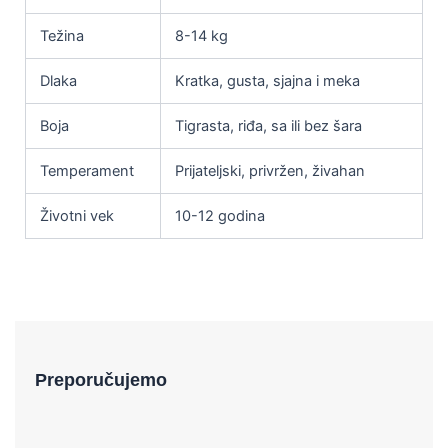
Težina
8-14 kg
Dlaka
Kratka, gusta, sjajna i meka
Boja
Tigrasta, riđa, sa ili bez šara
Temperament
Prijateljski, privržen, živahan
Životni vek
10-12 godina
Preporučujemo