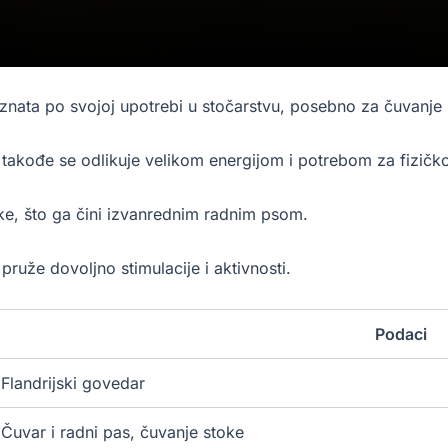
poznata po svojoj upotrebi u stočarstvu, posebno za čuvanje
 a takođe se odlikuje velikom energijom i potrebom za fizič
ke, što ga čini izvanrednim radnim psom.
ruže dovoljno stimulacije i aktivnosti.
Podaci
Flandrijski govedar
Čuvar i radni pas, čuvanje stoke