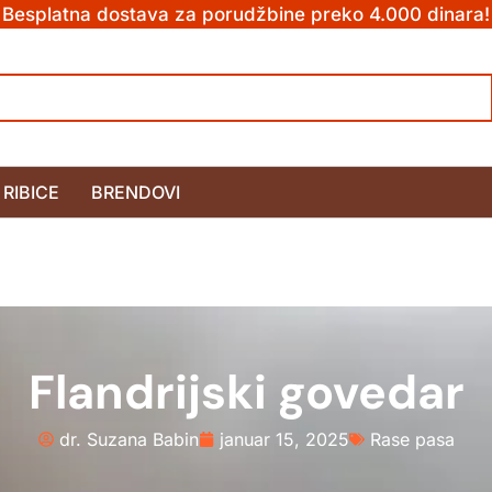
Besplatna dostava za porudžbine preko 4.000 dinara!
RIBICE
BRENDOVI
Flandrijski govedar
dr. Suzana Babin
januar 15, 2025
Rase pasa