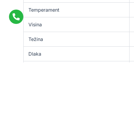
Temperament
Visina
Težina
Dlaka
Boje
Životni vek
Vlasnički zahtevi