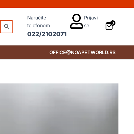
Naručite
Prijavi
0
telefonom
se
022/2102071
OFFICE@NOAPETWORLD.RS