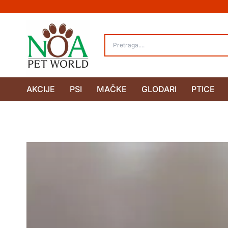
Pređi
na
sadržaj
AKCIJE
PSI
MAČKE
GLODARI
PTICE