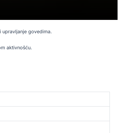
 i upravljanje govedima.
kom aktivnošću.