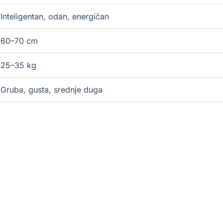
Inteligentan, odan, energičan
60–70 cm
25–35 kg
Gruba, gusta, srednje duga
Siva, crna, crvenkasta
10–12 godina
Visoka fizička aktivnost, mentalna stimulacija