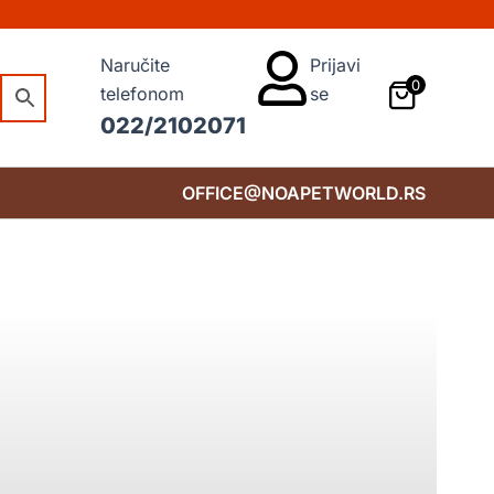
Naručite
Prijavi
0
telefonom
se
022/2102071
OFFICE@NOAPETWORLD.RS