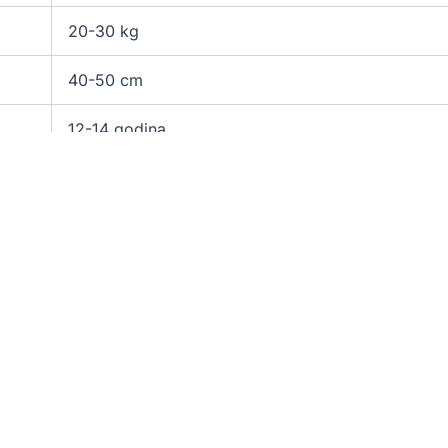
20-30 kg
40-50 cm
12-14 godina
Hrabar, energičan, nezavisan
Crveno-smeđa, crno-smeđa
Sklon displaziji kukova i problemima sa kožom
Aktivni ljudi, ljubitelji terijera