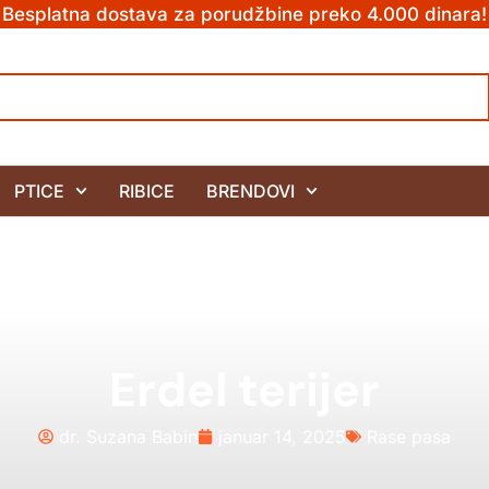
Besplatna dostava za porudžbine preko 4.000 dinara!
PTICE
RIBICE
BRENDOVI
Erdel terijer
dr. Suzana Babin
januar 14, 2025
Rase pasa