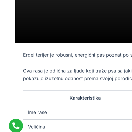
Erdel terijer je robusni, energični pas poznat p
Ova rasa je odlična za ljude koji traže psa sa jaki
pokazuje izuzetnu odanost prema svojoj porodic
Karakteristika
Ime rase
Veličina