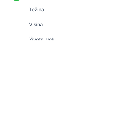
Težina
Visina
Životni vek
Temperament
Boja
Zdravlje
Preporučeni tip vlasnika