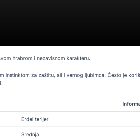
o svom hrabrom i nezavisnom karakteru.
m instinktom za zaštitu, ali i vernog ljubimca. Često je koriš
i.
Informa
Erdel terijer
Srednja