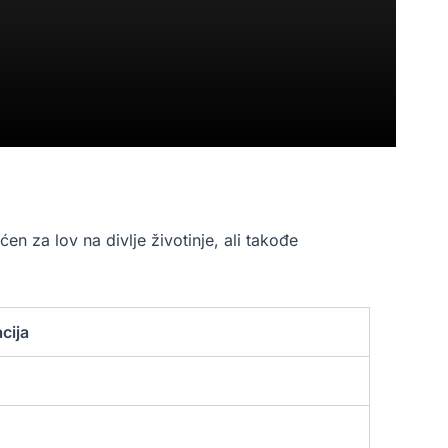
ćen za lov na divlje životinje, ali takođe
cija