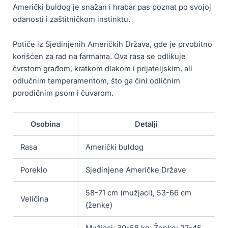
Američki buldog je snažan i hrabar pas poznat po svojoj
odanosti i zaštitničkom instinktu.
Potiče iz Sjedinjenih Američkih Država, gde je prvobitno
korišćen za rad na farmama. Ova rasa se odlikuje
čvrstom građom, kratkom dlakom i prijateljskim, ali
odlučnim temperamentom, što ga čini odličnim
porodičnim psom i čuvarom.
Osobina
Detalji
Rasa
Američki buldog
Poreklo
Sjedinjene Američke Države
58-71 cm (mužjaci), 53-66 cm
Veličina
(ženke)
Mužjaci: 30-58 kg, Ženke: 27-45